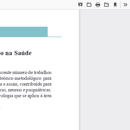
Current
Presentation
Open
Print
Download
To
View
Mode
ão na Saúde
scente número de trabalhos 
o  teórico-metodológico  para 
a e assim, contribuído para 
s, neurais e psiquiátricas. 
ologia que se aplica à área 
.