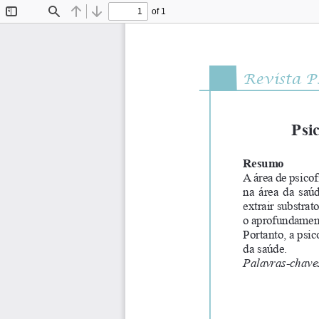
of 1
Toggle
Find
Previous
Next
Sidebar
Revista P
Psi
Resumo
A área de psico
na  área  da  saú
extrair substrat
o aprofundament
Portanto, a psic
da saúde.
Palavras-chave