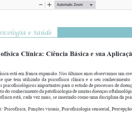
Zoom
Zoom
Out
In
sicologia e Saúde
cofísica Clínica: Ciência Básica e sua Aplicaç
física está em franca expansão. Nos últimos anos observamos um cre
de  que  tem  utilizado  da  psicofísica  clínica  e  o  seu  conheciment
os psicofisiológicos importantes para o estudo de processos de doenç
o do conhecimento da patofisiologia de muitas doenças oftalmológica
ofísica está, cada vez mais, se inserindo como uma disciplina da psic
s:
 Psicofísica, Funções visuais, Psicofisiologia sensorial, Percepção