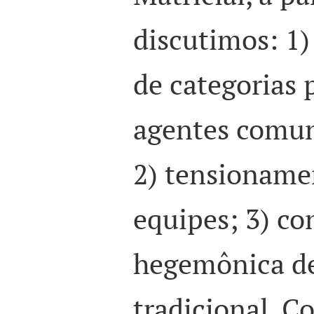
discutimos: 1)
de categorias 
agentes comun
2) tensioname
equipes; 3) c
hegemônica d
tradicional. C