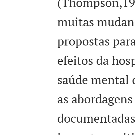
(Thompson,198
muitas mudanç
propostas par
efeitos da hos
saúde mental d
as abordagens
documentadas,