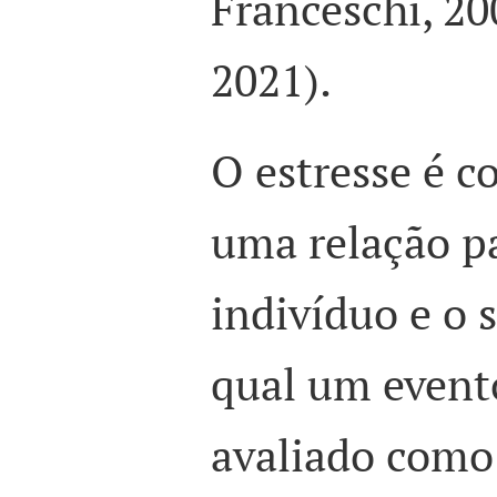
Franceschi, 200
2021).
O estresse é 
uma relação pa
indivíduo e o 
qual um evento
avaliado com