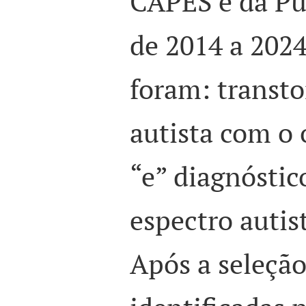
CAPES e da Pu
de 2014 a 2024
foram:
transto
autista
com o 
“e
”
diagnóstic
espectro autis
Após a seleçã