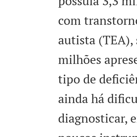
possuía 3,3 mi
com transtorn
autista (TEA),
milhões apre
tipo de defici
ainda há dific
diagnosticar, 