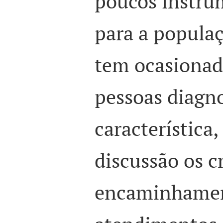
poucos instru
para a populaç
tem ocasiona
pessoas diagn
característica
discussão os cr
encaminhamen