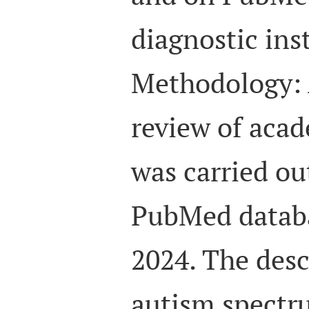
diagnostic ins
Methodology: 
review of aca
was carried ou
PubMed databa
2024. The desc
autism spectr