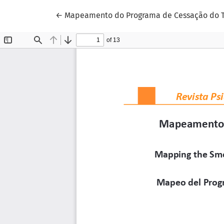
Voltar aos Detalhes do Artigo
←
Mapeamento do Programa de Cessação do Tab