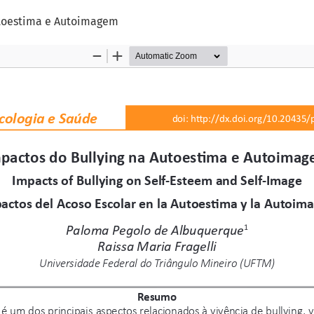
o
utoestima e Autoimagem