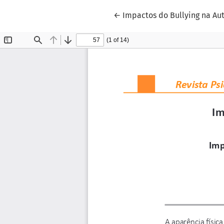
Voltar aos Detalhes do Artig
←
Impactos do Bullying na A