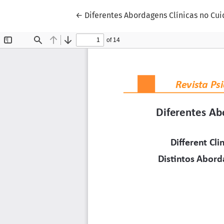
Voltar aos Detalhes do Artigo
←
Diferentes Abordagens Clínicas no Cu