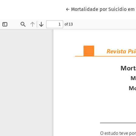
Voltar aos Detalhes do Artigo
←
Mortalidade por Suicídio em 