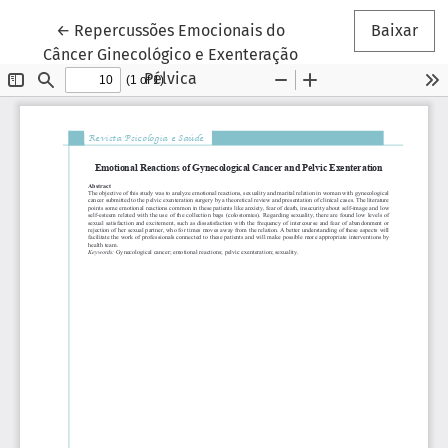
Voltar aos Detalhes do Artigo
←
Repercussões Emocionais do
Baixar
Câncer Ginecológico e Exenteração
Pélvica