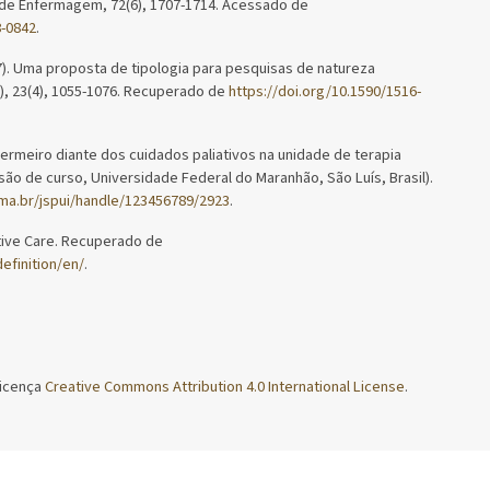
ra de Enfermagem, 72(6), 1707-1714. Acessado de
8-0842
.
017). Uma proposta de tipologia para pesquisas de natureza
u), 23(4), 1055-1076. Recuperado de
https://doi.org/10.1590/1516-
fermeiro diante dos cuidados paliativos na unidade de terapia
são de curso, Universidade Federal do Maranhão, São Luís, Brasil).
fma.br/jspui/handle/123456789/2923
.
ttive Care. Recuperado de
efinition/en/
.
licença
Creative Commons Attribution 4.0 International License
.