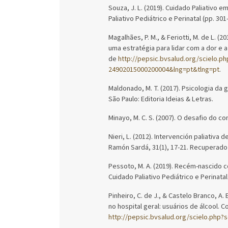
Souza, J. L. (2019). Cuidado Paliativo e
Paliativo Pediátrico e Perinatal (pp. 301
Magalhães, P. M., & Feriotti, M. de L. (
uma estratégia para lidar com a dor e a
de
http://pepsic.bvsalud.org/scielo.p
24902015000200004&lng=pt&tlng=pt
.
Maldonado, M. T. (2017). Psicologia da
São Paulo: Editoria Ideias & Letras.
Minayo, M. C. S. (2007). O desafio do c
Nieri, L. (2012). Intervención paliativa 
Ramón Sardá, 31(1), 17-21. Recuperad
Pessoto, M. A. (2019). Recém-nascido com
Cuidado Paliativo Pediátrico e Perinatal
Pinheiro, C. de J., & Castelo Branco, A
no hospital geral: usuários de álcool. 
http://pepsic.bvsalud.org/scielo.php