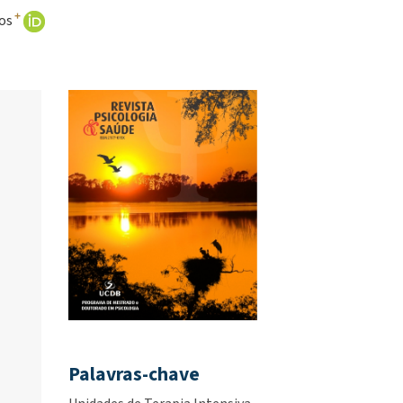
+
os
Palavras-chave