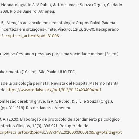
m Neonatologia. In A. V. Rubio, & J. de Lima e Souza (Orgs.), Cuidado
-309). Rio de Janeiro: Atheneu.
2015). Atenção ao vínculo em neonatologia: Grupos Balint-Paideia -
 incerteza em situações-limite. Vínculo, 12(2), 20-30. Recuperado
hp?script=sci_arttext&pid=S1806-
 gravidez: Gestando pessoas para uma sociedade melhor (2a ed.).
onhecimento (10a ed). São Paulo: HUCITEC.
desde la psicología perinatal. Revista del Hospital Materno Infantil
o de
https://www.redalyc.org/pdf/912/91224234004.pdf
.
 lesão cerebral grave. In A. V. Rubio, & J. L. e Souza (Orgs.),
 (pp. 311-319). Rio de Janeiro: Atheneu.
. B. A. (2020). Elaboração de protocolo de atendimento psicológico
Contextos Clínicos, 13(3), 896-921. Recuperado de
?script=sci_arttext&pid=S1983-34822020000300010&lng=pt&tlng=pt
.