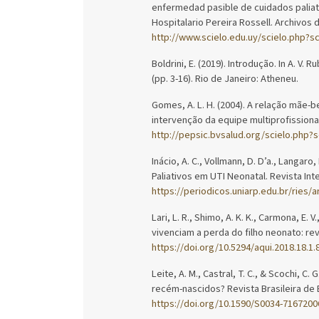
enfermedad pasible de cuidados paliati
Hospitalario Pereira Rossell. Archivos 
http://www.scielo.edu.uy/scielo.php?
Boldrini, E. (2019). Introdução. In A. V. 
(pp. 3-16). Rio de Janeiro: Atheneu.
Gomes, A. L. H. (2004). A relação mãe-
intervenção da equipe multiprofissional
http://pepsic.bvsalud.org/scielo.php
Inácio, A. C., Vollmann, D. D’a., Langaro,
Paliativos em UTI Neonatal. Revista In
https://periodicos.uniarp.edu.br/ries/a
Lari, L. R., Shimo, A. K. K., Carmona, E.
vivenciam a perda do filho neonato: rev
https://doi.org/10.5294/aqui.2018.18.1.
Leite, A. M., Castral, T. C., & Scochi, 
recém-nascidos? Revista Brasileira de
https://doi.org/10.1590/S0034-716720