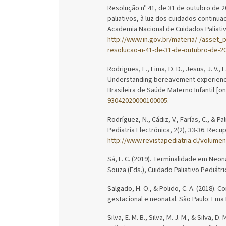
Resolução nº 41, de 31 de outubro de 2
paliativos, à luz dos cuidados continu
Academia Nacional de Cuidados Paliat
http://www.in.gov.br/materia/-/asset
resolucao-n-41-de-31-de-outubro-de-2
Rodrigues, L., Lima, D. D., Jesus, J. V., 
Understanding bereavement experiences
Brasileira de Saúde Materno Infantil [o
93042020000100005
.
Rodríguez, N., Cádiz, V., Farías, C., & P
Pediatría Electrónica, 2(2), 33-36. Rec
http://www.revistapediatria.cl/volume
Sá, F. C. (2019). Terminalidade em Neona
Souza (Eds.), Cuidado Paliativo Pediátri
Salgado, H. O., & Polido, C. A. (2018).
gestacional e neonatal. São Paulo: Ema 
Silva, E. M. B., Silva, M. J. M., & Silva