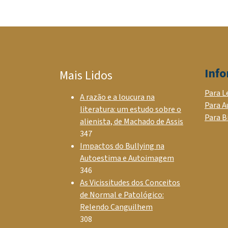
Inf
Mais Lidos
Para L
A razão e a loucura na
Para A
literatura: um estudo sobre o
Para B
alienista, de Machado de Assis
347
Impactos do Bullying na
Autoestima e Autoimagem
346
As Vicissitudes dos Conceitos
de Normal e Patológico:
Relendo Canguilhem
308