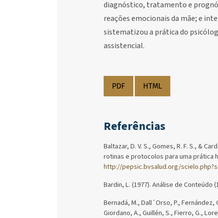
diagnóstico, tratamento e prognós
reações emocionais da mãe; e inte
sistematizou a prática do psicólo
assistencial.
PDF
HTML
Referências
Baltazar, D. V. S., Gomes, R. F. S., & C
rotinas e protocolos para uma prática 
http://pepsic.bvsalud.org/scielo.php
Bardin, L. (1977). Análise de Conteúdo (
Bernadá, M., Dall´Orso, P., Fernández, G.
Giordano, A., Guillén, S., Fierro, G., Lor