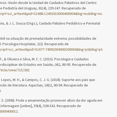
vos: Visión desde la Unidad de Cuidados Paliativos del Centro
de Pediatría del Uruguay, 81(4), 239-247. Recuperado de
script=sci_arttext&pid=S1688-12492010000400004&lng=es&tlng=es
.
Rubio, & J. L. Souza (Orgs.), Cuidado Paliativo Pediátrico e Perinatal
bebê na situação de prematuridade extrema: possibilidades de
. Psicologia Hospitalar, 2(2). Recuperado de
?script=sci_arttext&pid=S1677-74092004000200004&lng=pt&tlng=pt
.
 F., & Oliveira e Silva, M. C. C. (2015). Psicologia e Cuidados
terdisciplinar de Estudos em Saúde, (4)2, 80-95. Recuperado de
rticle/view/715/382
 V., Lopes, M. H., & Campos, C. J. G. (2018). Suporte aos pais que
isão de literatura. Aquichan, 18(1), 80-94. Recuperado de
8
.
C. G. S. (2006). Pode a amamentação promover alívio da dor aguda em
 Enfermagem [online], 59(4), 538-542. Recuperado de
06000400012
.