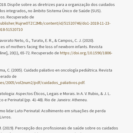
018. Dispõe sobre as diretrizes para a organização dos cuidados
ados integrados, no âmbito Sistema Único de Saúde (SUS).
ivos. Recuperado de
_publisher/Kujrw0TZC2Mb/content/id/51520746/do1-2018-11-23-
018-51520710
Lavorato Neto, G., Turato, E. R., & Campos, C. J. (2020).
 of mothers facing the loss of newborn infants. Revista
nline], 20(1), 65-72. Recuperado de
https://doi.org/10.1590/1806-
alma, C. (2005). Cuidado paliativo en oncología pediátrica. Revista
uperado de
nes/2005/vol2num2/pdf/cuidados_paliativos.pdf
.
tologia: Aspectos Éticos, Legais e Morais. In A. V. Rubio, & J. L.
co e Perinatal (pp. 41-48). Rio de Janeiro: Atheneu.
 Como lidar Luto Perinatal: Acolhimento em situações de perda
Livros.
, D. M. (2019). Percepção dos profissionais de saúde sobre os cuidados