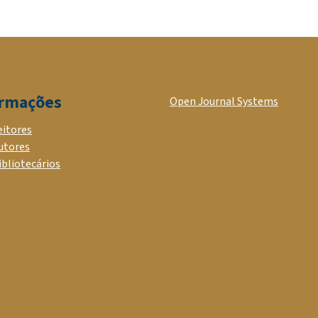
ormações
Open Journal Systems
eitores
utores
ibliotecários