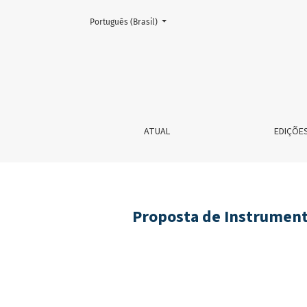
Mudar o idioma. O atual é:
Português (Brasil)
Proposta de Instrumento para Atendimento Psic
ATUAL
EDIÇÕE
Proposta de Instrument