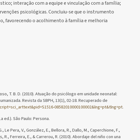
tico; interação com a equipe e vinculação com a família;
rvenções psicológicas. Concluiu-se que o instrumento
go, favorecendo o acolhimento à família e melhoria
ardoso, T. B. D. (2010). Atuação do psicólogo em unidade neonatal:
humanizada. Revista da SBPH, 13(1), 02-18. Recuperado de
?script=sci_arttext&pid=S1516-08582010000100002&lng=pt&tlng=pt
.
1a ed.). São Paulo: Persona.
, Le Pera, V., González, E., Bellora, R., Dallo, M., Caperchione, F.,
es, R., Ferreira, E., & Carrerou, R. (2010). Abordaje del niño con una