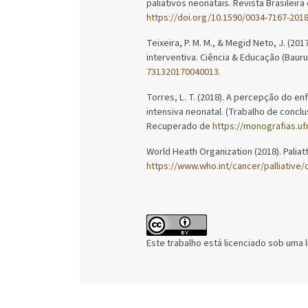
paliativos neonatais. Revista Brasilei
https://doi.org/10.1590/0034-7167-201
Teixeira, P. M. M., & Megid Neto, J. (2
interventiva. Ciência & Educação (Baur
731320170040013
.
Torres, L. T. (2018). A percepção do en
intensiva neonatal. (Trabalho de conclu
Recuperado de
https://monografias.u
World Heath Organization (2018). Palia
https://www.who.int/cancer/palliative/d
Este trabalho está licenciado sob uma 