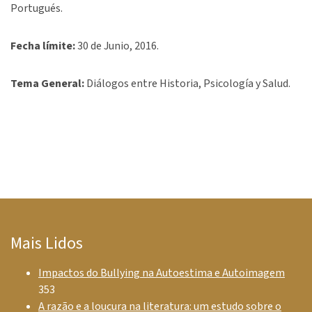
Portugués.
Fecha límite:
30 de Junio, 2016.
Tema General:
Diálogos entre Historia, Psicología y Salud.
Mais Lidos
Impactos do Bullying na Autoestima e Autoimagem
353
A razão e a loucura na literatura: um estudo sobre o