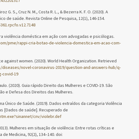
-2432201517
roz G. S., Cruz N. M., Costa R. L., & Bezerra K. F. O. (2020). A
ico de saúde. Revista Online de Pesquisa, 12(1), 146-154.
5361.rpcfo.v12.7148
ontra violência doméstica em ação com advogadas e psicólogas.
com/pme/rappi-cria-botao-de-violencia-domestica-em-acao-com-
ce against women. (2020). World Health Organization. Retrieved
/diseases/novel-coronavirus-2019/question-and-answers-hub/q-
g-covid-19
ulo. (2020). Guia rápido Direito das Mulheres e COVID-19. São
ão e Defesa dos Direitos das Mulheres.
a Único de Saúde. (2019). Dados extraídos da categoria Violência
ias [Dados de saúde]. Recuperado de
ohtm.exe?sinannet/cnv/violebr.def
. (2013). Mulheres em situação de violência: Entre rotas críticas e
a de Medicina, 92(2), 134–140. doi: