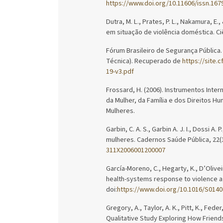
https://www.doi.org/10.11606/issn.167
Dutra, M. L., Prates, P. L., Nakamura, E.
em situação de violência doméstica. Ciê
Fórum Brasileiro de Segurança Pública.
Técnica). Recuperado de
https://site.
19-v3.pdf
Frossard, H. (2006). Instrumentos Inter
da Mulher, da Família e dos Direitos Hum
Mulheres.
Garbin, C. A. S., Garbin A. J. I., Dossi A
mulheres. Cadernos Saúde Pública, 22(1
311X2006001200007
García-Moreno, C., Hegarty, K., D’Oliveir
health-systems response to violence a
doi:
https://www.doi.org/10.1016/S0140
Gregory, A., Taylor, A. K., Pitt, K., Fede
Qualitative Study Exploring How Frien