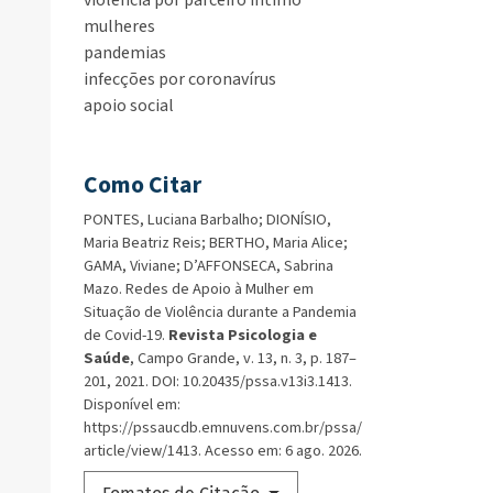
violência por parceiro íntimo
mulheres
pandemias
infecções por coronavírus
apoio social
Como Citar
PONTES, Luciana Barbalho; DIONÍSIO,
Maria Beatriz Reis; BERTHO, Maria Alice;
GAMA, Viviane; D’AFFONSECA, Sabrina
Mazo. Redes de Apoio à Mulher em
Situação de Violência durante a Pandemia
de Covid-19.
Revista Psicologia e
Saúde
, Campo Grande, v. 13, n. 3, p. 187–
201, 2021. DOI: 10.20435/pssa.v13i3.1413.
Disponível em:
https://pssaucdb.emnuvens.com.br/pssa/
article/view/1413. Acesso em: 6 ago. 2026.