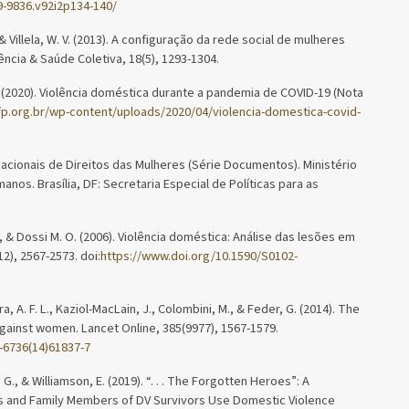
9-9836.v92i2p134-140/
, & Villela, W. V. (2013). A configuração da rede social de mulheres
ncia & Saúde Coletiva, 18(5), 1293-1304.
 (2020). Violência doméstica durante a pandemia de COVID-19 (Nota
cfp.org.br/wp-content/uploads/2020/04/violencia-domestica-covid-
nacionais de Direitos das Mulheres (Série Documentos). Ministério
anos. Brasília, DF: Secretaria Especial de Políticas para as
. P., & Dossi M. O. (2006). Violência doméstica: Análise das lesões em
2), 2567-2573. doi:
https://www.doi.org/10.1590/S0102-
a, A. F. L., Kaziol-MacLain, J., Colombini, M., & Feder, G. (2014). The
gainst women. Lancet Online, 385(9977), 1567-1579.
-6736(14)61837-7
r, G., & Williamson, E. (2019). “. . . The Forgotten Heroes”: A
ds and Family Members of DV Survivors Use Domestic Violence