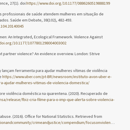
nce, 27(1). doi:
https://www.doi.org/10.1177/0886260519888199
o os profissionais de saúde atendem mulheres em situação de
dados. Saúde em Debate, 38(102), 482-493.
1104.20140045
omen: An Integrated, Ecological Framework. Violence Against
doi.org/10.1177/1077801298004003002
ent partner violence? An evidence overview. London: Strive
 lançam ferramenta para ajudar mulheres vítimas de violência
de
https://www.uber.com/pt-BR/newsroom/instituto-avon-uber-e-
-ajudar-mulheres-vitimas-de-violencia-domestica/
sobre violência doméstica na quarentena. (2020). Recuperado de
sa/release/fbiz-cria-filme-para-o-imp-que-alerta-sobre-violencia-
buse. (2016). Office for National Statistics. Retrieved from
tionandcommunity/crimeandjustice/compendium/focusonviolentcrimeands