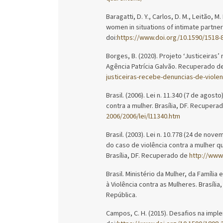
Baragatti, D. Y., Carlos, D. M., Leitão, M. 
women in situations of intimate partne
doi:
https://www.doi.org/10.1590/1518-
Borges, B. (2020). Projeto ‘Justiceiras
Agência Patrícia Galvão. Recuperado d
justiceiras-recebe-denuncias-de-viole
Brasil. (2006). Lei n. 11.340 (7 de agos
contra a mulher. Brasília, DF. Recupera
2006/2006/lei/l11340.htm
Brasil. (2003). Lei n. 10.778 (24 de nov
do caso de violência contra a mulher q
Brasília, DF. Recuperado de
http://www.
Brasil. Ministério da Mulher, da Famíli
à Violência contra as Mulheres. Brasília
República.
Campos, C. H. (2015). Desafios na imple