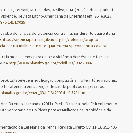
N. C. da, Ferriani, M. G. C. das, & Silva, E. M. (2018). Critical path of
r violence. Revista Latino-Americana de Enfermagem, 26, e3025.
8345.2414.3025
’ recebe denúncias de violência contra mulher durante quarentena.
e
https://agenciapatriciagalvao.org.br/violencia/projeto-
ncia-contra-mulher-durante-quarentena-sp-concentra-casos/
to). Cria mecanismos para coibir a violência doméstica e familiar
do de
http://www.planalto.gov.br/ccivil_03/_ato2004-
embro). Estabelece a notificação compulsória, no território nacional,
ue for atendida em serviços de saúde públicos ou privados.
planalto.gov.br/ccivil_03/LEIS/2003/L10.778.htm
a e dos Direitos Humanos. (2011). Pacto Nacional pelo Enfrentamento
, DF: Secretaria de Políticas para as Mulheres da Presidência da
mentação da Lei Maria da Penha. Revista Direito GV, 11(2), 391-406.