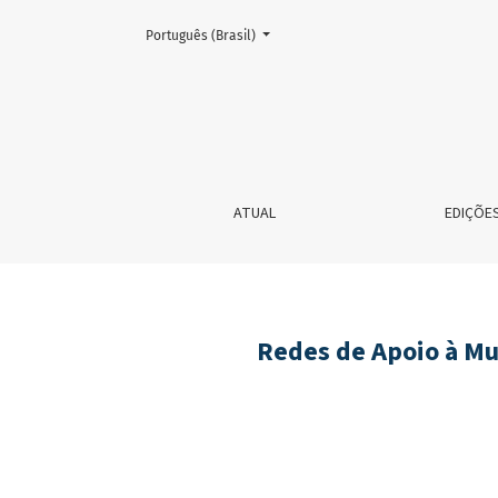
Mudar o idioma. O atual é:
Português (Brasil)
Redes de Apoio à Mulher em Situação de Violênc
ATUAL
EDIÇÕE
Redes de Apoio à Mu