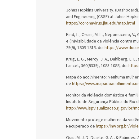
Johns Hopkins University. (Dashboard)
and Engineering (CSSE) at Johns Hopkin
https://coronavirus.jhu.edu/map.html
Kind, L., Orsini, M. L., Nepomuceno, V., G
e (in)visibilidade da violência contra 
29(9), 1805-1815. doi:
https://www.doi.o
Krug, E. G., Mercy, J. A., Dahlberg, L. L
Lancet, 360(9339), 1083-1088, doi:
https
Mapa do acolhimento: Nenhuma mulher 
de
https://www.mapadoacolhimento.or
Monitor da violência doméstica e famili
Instituto de Segurança Pública do Rio 
http://www.ispvisualizacao.rj.gov.br/m
Movimento protege mulheres da violênci
Recuperado de
https://inw.org.br/viol
Osis, M. J. D, Duarte, G. A., & Faúndes,