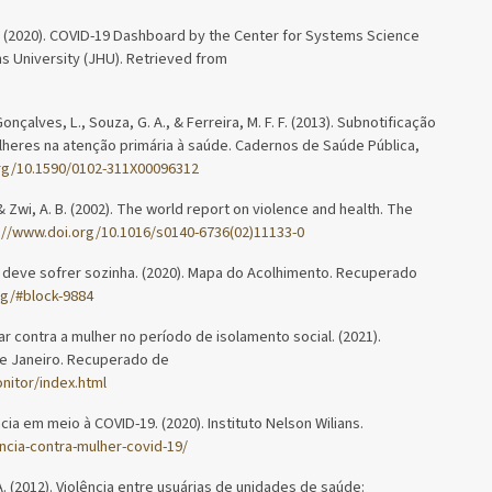
. (2020). COVID-19 Dashboard by the Center for Systems Science
s University (JHU). Retrieved from
onçalves, L., Souza, G. A., & Ferreira, M. F. F. (2013). Subnotificação
mulheres na atenção primária à saúde. Cadernos de Saúde Pública,
rg/10.1590/0102-311X00096312
, & Zwi, A. B. (2002). The world report on violence and health. The
://www.doi.org/10.1016/s0140-6736(02)11133-0
deve sofrer sozinha. (2020). Mapa do Acolhimento. Recuperado
g/#block-9884
ar contra a mulher no período de isolamento social. (2021).
de Janeiro. Recuperado de
onitor/index.html
a em meio à COVID-19. (2020). Instituto Nelson Wilians.
encia-contra-mulher-covid-19/
 A. (2012). Violência entre usuárias de unidades de saúde: