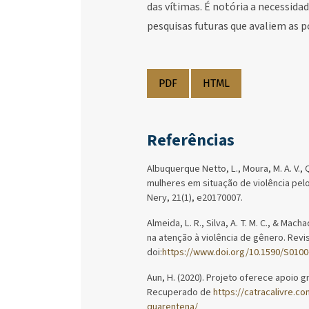
das vítimas. É notória a necessida
pesquisas futuras que avaliem as p
PDF
HTML
Referências
Albuquerque Netto, L., Moura, M. A. V., Qu
mulheres em situação de violência pelo
Nery, 21(1), e20170007.
Almeida, L. R., Silva, A. T. M. C., & Ma
na atenção à violência de gênero. Revis
doi:
https://www.doi.org/10.1590/S010
Aun, H. (2020). Projeto oferece apoio g
Recuperado de
https://catracalivre.c
quarentena/