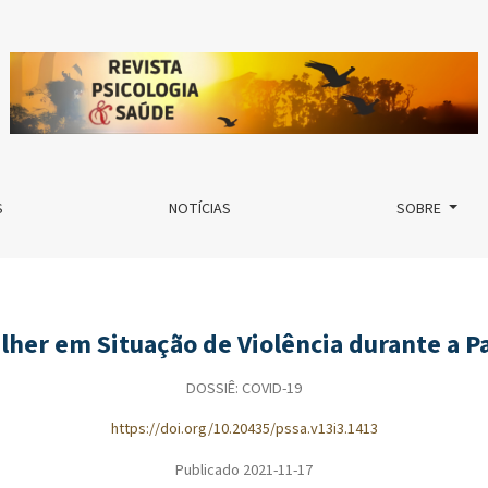
ia durante a Pandemia de Covid-19
S
NOTÍCIAS
SOBRE
lher em Situação de Violência durante a 
DOSSIÊ: COVID-19
https://doi.org/10.20435/pssa.v13i3.1413
Publicado 2021-11-17