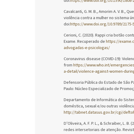
doi:
https://www.doi.org/10.1590/1808
Cavalcanti, G. M. B., Amorim A. V. B., Quei
violência contra a mulher no sistema ún
doi:
https://www.doi.org/10.9789/2175-
Cerioni, C. (2020). Rappi cria botão c
Exame. Recuperado de
https://exame.
advogadas-e-psicologas/
Coronavirus disease (COVID-19): Violen
from
https://www.who.int/emergencies
a-detail/violence-against-women-durin
Defensoria Pública do Estado de São Pa
Paulo: Núcleo Especializado de Promoç
Departamento de Informática do Sistem
doméstica, sexual e/ou outras violênc
http://tabnet.datasus.gov.br/cgi/deft
D’Oliveira, A. F. P. L., & Schraiber, L. B
redes intersetoriais de atenção. Revist