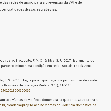
de das redes de apoio para a prevenção da VPI e de
otencialidades dessas estratégias.
eiroz, A. B. A., Leite, F. M. C., & Silva, G. F. (2017). Isolamento de
 parceiro íntimo: Uma condição em redes sociais. Escola Anna
chado, L. S. (2013). Jogos para capacitação de profissionais de saúde
ta Brasileira de Educação Médica, 37(1), 110-119.
0-55022013000100016
ratuito a vítimas de violência doméstica na quarenta. Catraca Livre.
om.br/cidadania/projeto-acolhe-vitimas-de-violencia-domestica-na-