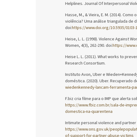
Helplines. Journal Of Interpersonal Viole
Hasse, M., & Vieira, E. M. (2014). Com
violência? Uma análise triangulada de 
doi:
https://www.doi.org/10.5935/0103-
Heise, L. L. (1998). Violence Against W
Women, 4(3), 262-290. doi:
https://www.
Heise L. L. (2011). What works to prev
Research Consortium.
Instituto Avon, Uber e Wieden+Kennedy
doméstica. (2020). Uber. Recuperado 
wiedenkennedy-lancam-ferramenta-para
F.biz cria filme para o IMP que alerta 
https://www.fbiz.com.br/sala-de-impren
domestica-na-quarentena
Intimate personal violence and partner a
https://www.ons.gov.uk/peoplepopula
of-support-for-partner-abuse-victims