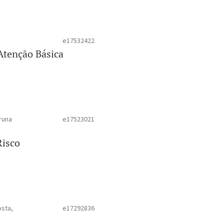
e17532422
Atenção Básica
runa
e17523021
Risco
osta,
e17292836