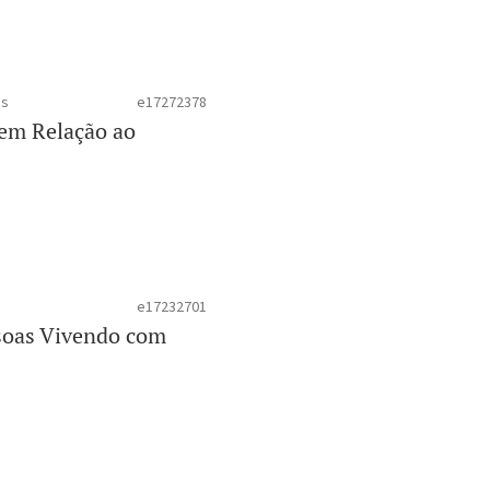
as
e17272378
 em Relação ao
e17232701
ssoas Vivendo com