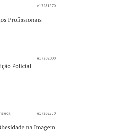
e17251870
os Profissionais
e17202990
ção Policial
onseca,
e17262350
 Obesidade na Imagem