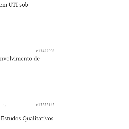
 em UTI sob
e17422903
envolvimento de
ias,
e17282148
 Estudos Qualitativos