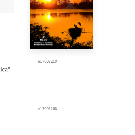
e17003219
ica”
e17003268