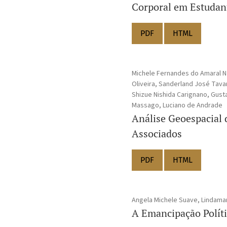
Corporal em Estudant
PDF
HTML
Michele Fernandes do Amaral N
Oliveira, Sanderland José Tava
Shizue Nishida Carignano, Gust
Massago, Luciano de Andrade
Análise Geoespacial d
Associados
PDF
HTML
Angela Michele Suave, Lindamar
A Emancipação Polít