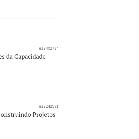
e17402784
ões da Capacidade
e17242971
construindo Projetos