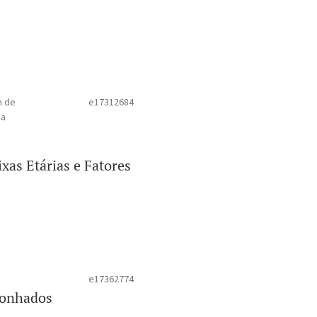
m de
e17312684
da
xas Etárias e Fatores
e17362774
Sonhados