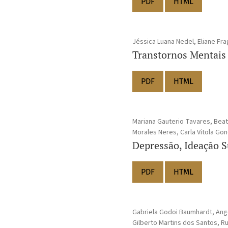
PDF
HTML
Jéssica Luana Nedel, Eliane Fraga
Transtornos Mentais
PDF
HTML
Mariana Gauterio Tavares, Beatr
Morales Neres, Carla Vitola Go
Depressão, Ideação S
PDF
HTML
Gabriela Godoi Baumhardt, Angél
Gilberto Martins dos Santos, R