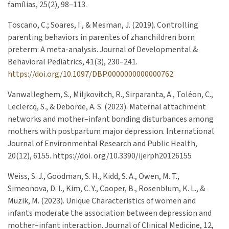
famílias, 25(2), 98–113.
Toscano, C.; Soares, I., & Mesman, J. (2019). Controlling
parenting behaviors in parentes of zhanchildren born
preterm: A meta-analysis. Journal of Developmental &
Behavioral Pediatrics, 41(3), 230–241.
https://doi.org/10.1097/DBP.0000000000000762
Vanwalleghem, S., Miljkovitch, R., Sirparanta, A., Toléon, C.,
Leclercq, S., & Deborde, A. S. (2023). Maternal attachment
networks and mother–infant bonding disturbances among
mothers with postpartum major depression. International
Journal of Environmental Research and Public Health,
20(12), 6155. https://doi. org/10.3390/ijerph20126155
Weiss, S. J., Goodman, S. H., Kidd, S. A., Owen, M. T.,
Simeonova, D. I., Kim, C. Y., Cooper, B., Rosenblum, K. L., &
Muzik, M. (2023). Unique Characteristics of women and
infants moderate the association between depression and
mother–infant interaction. Journal of Clinical Medicine, 12,