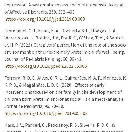
depression: A systematic review and meta-analysis. Journal
of Affective Disorders, 259, 392–403.
https://doi.org/10.1016/j.jad.2019.08.069
Emmanuel, C. J., Knafl, K. A., Docherty, S. L., Hodges, E. A.,
Wereszczak, J., Rollins, J. V., Fry, R. C., O’Shea, T. M., & Santos
Jr, H. P. (2022). Caregivers’ perception of the role of the socio-
environment on their extremely preterm child’s well-being.
Journal of Pediatric Nursing, 66, 36–43.
http://doi.org/10.1016/j.pedn.2022.05.005
Ferreira, R. D. C., Alves, C. R. L., Guimarães, M. A. P., Menezes, K.
K. P. D., & Magalhães, L. D. C. (2020). Effects of early
interventions focused on the family in the development of
children born preterm and/or at social risk: a meta-analysis.
Jornal de Pediatria, 96, 20–38.
https://doi.org/10.1016/j.jped.2019.05.002
Hass, J. V., Panceri, C., Procianoy, R. S., Silveira, R. D. C., &