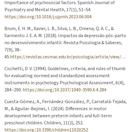
Importance of psychosocial factors. Spanish Journal of
Psychiatry and Mental Health, 17(1), 51–54.
https://doi.org/10.1016/j.sjpmh.2023.06.004
Brum, E. H. M., Xavier, L. B., Silva, L. B., Omena, Q. A. C., &
Sarmento J. E. A. M. (2018). Impactos da depressão pós-parto
no desenvolvimento infantil. Revista Psicologia & Saberes,
7(9), 38–
45.
https://revistas.cesmac.edu.br/psicologia/article/view/799/689
Cicchetti, D. V. (1994). Guidelines, criteria, and rules of thumb
for evaluating normed and standardized assessment
instruments in psychology. Psychological Assessment, 6(4),
284–290.
https://doi.org/10.1037/1040-3590.6.4.284
Cuesta-Gómez, A., Fernández-González, P., Carratalá-Tejada,
M., & Aguilar-Bejines, I. (2024). Differences in motor
development between preterm infants and full-term
preschool children. Children, 11(2), 252.
https://doi.org/10.3390/children11020252