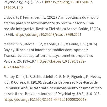
Psychology, 25(1), 12–21.
https://doi.org/10.1037/0012-
1649.25.1.12
Lisboa. F., & Fernandes I. L. (2021). A importância do vínculo
afetivo para o desenvolvimento do recém-nascido: Uma
revisão integrativa. Revista Eletrônica Acervo Saúde, 13(10),
e8769.
https://doi.org/10.25248/reas.e8769.2021
Madaschi, V., Mecca, T. P., Macedo, E. C., & Paula, C. S. (2016).
Bayley-III scales of infant and toddler development:
Transcultural adaptation and psychometric properties.
Paidéia, 26, 189–197.
https://doi.org/10.1590/1982-
43272664201606
Malloy-Diniz, L. F., Schlottfeldt, C. G. M. F., Figueira, P., Neves,
F. S., & Corrêa, H. (2010). Escala de Depressão Pós-Parto de
Edimburg: Análise fatorial e desenvolvimento de uma versão
de seis itens. Brazilian Journal of Psychiatry, 32(3), 316–318.
https://doi.org/10.1590/S1516-44462010000300018