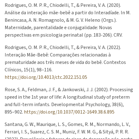
Rodrigues, O. M. P. R., Chiodelli, T., & Pereira, V. A. (2020).
Análise da interação mãe-bebê a partir do Interadíade. In M.
Benincasa, A. N. Romagnolo, & M. G. V. Heleno (Orgs.).
Maternidade, parentalidade e conjugalidade: Novas
perspectivas em psicologia perinatal (pp. 183-206). CRV.
Rodrigues, O. M. P. R., Chiodelli, T., & Pereira, V. A. (2022).
Interação Mãe-Bebê: Comparações relacionadas à
prematuridade aos três meses de vida do bebê. Contextos
Clínicos, 15(1), 98–116.
https://doi.org/10.4013/ctc.2022.151.05
Rose, S. A., Feldman, J. F., & Jankowski, J. J. (2002). Processing
speed in the 1st year of life: A longitudinal study of preterm
and full-term infants. Developmental Psychology, 38(6),
895–902.
https://doi.org/10.1037/0012-1649.38.6.895
Santana, G. W., Maurique, L. S., Gomes, R. M., Normando, L. V.,
Ferrari, I. S., Suarez, C. S. M., Muniz, F. W. M. G., & Sityá, P. R. R.