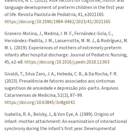
Valentini, N. C. (2022). Risk Factors for cognitive, motor and
language development of preterm children in the first year
of life. Revista Paulista de Pediatria, 41, e2021165.
https://doi.org/10.1590/1984-0462/2023/41/2021165
Granero-Molina, J., Medina, I. M. F., Fernández-Sola, C.,
Hernández-Padilla, J. M., Lasserrotte, M. M. J., & Rodríguez, M.
M. L. (2019). Experiences of mothers of extremely preterm
infants after hospital discharge. Journal of Pediatric Nursing,
45, e2-e8.
https://doi.org/10.1016/j.pedn.2018.12.003
Giraldi, T., Silva Zaro, J. A., Hebeda, C. B., & Da Rocha, F. R.
(2023). Prevalência de fatores associados aos sintomas
sugestivos de ansiedade e depressão pós-parto. Arquivos
Catarinenses de Medicina, 52(2), 87–99.
https://doi.org/10.63845/3n8gkt41
Isabella, R. A., Belsky, J., & Von Eye, A. (1989). Origins of
infant-mother attachment: An examination of interactional
synchrony during the infant’s first year. Developmental