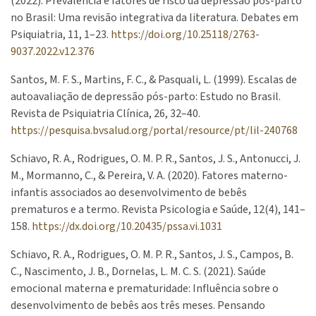
(2022). Prevalência e fatores de risco da depressão pós-parto
no Brasil: Uma revisão integrativa da literatura. Debates em
Psiquiatria, 11, 1–23.
https://doi.org/10.25118/2763-
9037.2022.v12.376
Santos, M. F. S., Martins, F. C., & Pasquali, L. (1999). Escalas de
autoavaliação de depressão pós-parto: Estudo no Brasil.
Revista de Psiquiatria Clínica, 26, 32–40.
https://pesquisa.bvsalud.org/portal/resource/pt/lil-240768
Schiavo, R. A., Rodrigues, O. M. P. R., Santos, J. S., Antonucci, J.
M., Mormanno, C., & Pereira, V. A. (2020). Fatores materno-
infantis associados ao desenvolvimento de bebês
prematuros e a termo. Revista Psicologia e Saúde, 12(4), 141–
158.
https://dx.doi.org/10.20435/pssa.vi.1031
Schiavo, R. A., Rodrigues, O. M. P. R., Santos, J. S., Campos, B.
C., Nascimento, J. B., Dornelas, L. M. C. S. (2021). Saúde
emocional materna e prematuridade: Influência sobre o
desenvolvimento de bebês aos três meses. Pensando