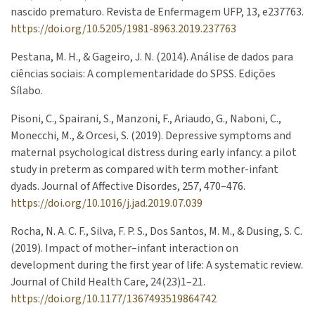
nascido prematuro. Revista de Enfermagem UFP, 13, e237763.
https://doi.org/10.5205/1981-8963.2019.237763
Pestana, M. H., & Gageiro, J. N. (2014). Análise de dados para
ciências sociais: A complementaridade do SPSS. Edições
Sílabo.
Pisoni, C., Spairani, S., Manzoni, F., Ariaudo, G., Naboni, C.,
Monecchi, M., & Orcesi, S. (2019). Depressive symptoms and
maternal psychological distress during early infancy: a pilot
study in preterm as compared with term mother-infant
dyads. Journal of Affective Disordes, 257, 470–476.
https://doi.org/10.1016/j.jad.2019.07.039
Rocha, N. A. C. F., Silva, F. P. S., Dos Santos, M. M., & Dusing, S. C.
(2019). Impact of mother–infant interaction on
development during the first year of life: A systematic review.
Journal of Child Health Care, 24(23)1–21.
https://doi.org/10.1177/1367493519864742