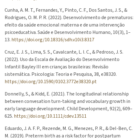
Cunha, A. M. T., Fernandes, Y., Pinto, C. F., Dos Santos, J. S., &
Rodrigues, O. M. P. R. (2022). Desenvolvimento de prematuros:
efeito da saúde emocional materna e de uma intervenção
psicoeducativa. Saúde e Desenvolvimento Humano, 10(3), 1–
13.
https://doi.org/10.18316/sdh.v10i3.8317
Cruz, E. J. S., Lima, S. S., Cavalcante, L. I. C., & Pedroso, J. S.
(2022). Uso da Escala de Avaliação do Desenvolvimento
Infantil Bayley III em crianças brasileiras: Revisão
sistemática. Psicologia: Teoria e Pesquisa, 38, e38320.
https://doi.org/10.1590/0102.3772e38320.pt
Donnelly, S., & Kidd, E. (2021). The longitudinal relationship
between convesation turn-taking and vocabulary growth in
early language development. Child Development, 92(2), 609–
625.
https://doi.org/10.1111/cdev.13511
Eduardo, J. A. F. P., Rezende, M. G., Menezes, P. R., & Del-Ben, C.
M. (2019). Preterm birth as a risk factor for postpartum