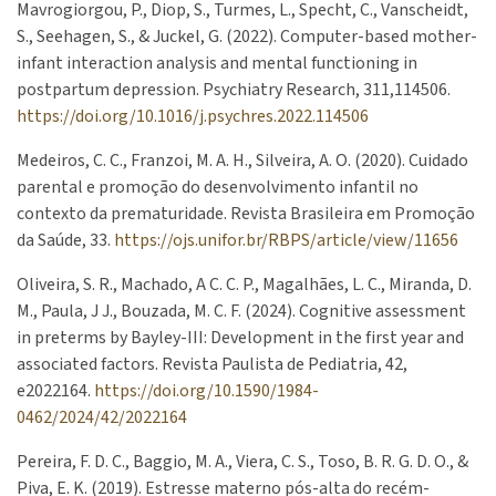
Mavrogiorgou, P., Diop, S., Turmes, L., Specht, C., Vanscheidt,
S., Seehagen, S., & Juckel, G. (2022). Computer-based mother-
infant interaction analysis and mental functioning in
postpartum depression. Psychiatry Research, 311,114506.
https://doi.org/10.1016/j.psychres.2022.114506
Medeiros, C. C., Franzoi, M. A. H., Silveira, A. O. (2020). Cuidado
parental e promoção do desenvolvimento infantil no
contexto da prematuridade. Revista Brasileira em Promoção
da Saúde, 33.
https://ojs.unifor.br/RBPS/article/view/11656
Oliveira, S. R., Machado, A C. C. P., Magalhães, L. C., Miranda, D.
M., Paula, J J., Bouzada, M. C. F. (2024). Cognitive assessment
in preterms by Bayley-III: Development in the first year and
associated factors. Revista Paulista de Pediatria, 42,
e2022164.
https://doi.org/10.1590/1984-
0462/2024/42/2022164
Pereira, F. D. C., Baggio, M. A., Viera, C. S., Toso, B. R. G. D. O., &
Piva, E. K. (2019). Estresse materno pós-alta do recém-