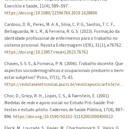
Exercício e Saúde, 11(4), 589–597.
https://doi.org/10.1080/2159676X.2019.1628806
Cardoso, D. R., Peres, M. A. A., Silva, C. P. G., Santos, T. C. F.,
Bellaguarda, M. L. R., & Ferreira, R. G. S. (2023). Formação da
identidade profissional de enfermeiros para o trabalho no
sistema prisional. Revista Enfermagem UERJ, 31(1), e76762.
https://doi.org/10.12957/reuerj.2023.76762
Chaves, S. S. S., & Fonseca, P. N. (2006). Trabalho docente: Que
aspectos sociodemográficos e ocupacionais predizem o bem-
estar subjetivo? Psico, 37(1), 75–81.
https://revistaseletronicas.pucrs.br/revistapsico/article/view/1414
Chor, D., Griep, R. H., Lopes, C. S., & Faerstein, E. (2001).
Medidas de rede e apoio social no Estudo Pró-Saúde: Pré-
testes e estudo piloto. Cadernos de Saúde Pública, 17(4), 887–
896.
https://doi.org/10.1590/S0102-311X2001000400022
Fleck, M., Louzada, S., Xavier, M., Chachamovich, E., Vieira, G.,