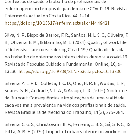
Contextos de saúde e trabalho de profissionais de
enfermagem em tempos de pandemia de COVID-19. Revista
Enfermería Actual en Costa Rica, 44, 1–14.
https://doi.org/10.15517/enferm.actual.cr.i44.49421
Silva, N. P., Bispo de Barros, F. R., Santos, M. L. S. C., Oliveira, F.
B., Oliveira, E. M., & Marinho, M. L. (2024). Quality of work life
of intensive care nurses during Covid-19 / Qualidade de vida
no trabalho de enfermeiros intensivistas durante a covid-19.
Revista de Pesquisa Cuidado é Fundamental Online, 16, e–
13236.
https://doi.org/10.9789/2175-5361.rpcfo.v16.13236
Silveira, A. L. P. D., Colleta, T. C. D., Ono, H. R. B., Woitas, L. R.,
Soares, S. H., Andrade, V. L. A., & Araújo, L. D. (2016). Síndrome
de Burnout: Consequências e implicações de uma realidade
cada vez mais prevalente na vida dos profissionais de saúde.
Revista Brasileira de Medicina do Trabalho, 14(3), 275–284.
Silveira, C. G. S., Christovam, B. P., Ferreira, J. B. S., Sá, S. P. C., &
Pitta, A. M. F. (2020). Impact of urban violence on workers in