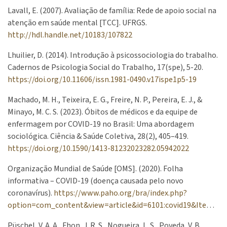
Lavall, E. (2007). Avaliação de família: Rede de apoio social na
atenção em saúde mental [TCC]. UFRGS.
http://hdl.handle.net/10183/107822
Lhuilier, D. (2014). Introdução à psicossociologia do trabalho.
Cadernos de Psicologia Social do Trabalho, 17(spe), 5-20.
https://doi.org/10.11606/issn.1981-0490.v17ispe1p5-19
Machado, M. H., Teixeira, E. G., Freire, N. P., Pereira, E. J., &
Minayo, M. C. S. (2023). Óbitos de médicos e da equipe de
enfermagem por COVID-19 no Brasil: Uma abordagem
sociológica. Ciência & Saúde Coletiva, 28(2), 405–419.
https://doi.org/10.1590/1413-81232023282.05942022
Organização Mundial de Saúde [OMS]. (2020). Folha
informativa – COVID-19 (doença causada pelo novo
coronavírus).
https://www.paho.org/bra/index.php?
option=com_content&view=article&id=6101:covid19&Itemid=875
Püschel, V. A. A., Fhon, J. R. S., Nogueira, L. S., Poveda, V. B.,