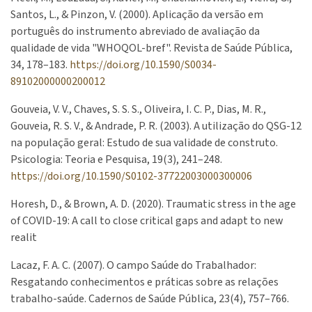
Santos, L., & Pinzon, V. (2000). Aplicação da versão em
português do instrumento abreviado de avaliação da
qualidade de vida "WHOQOL-bref". Revista de Saúde Pública,
34, 178–183.
https://doi.org/10.1590/S0034-
89102000000200012
Gouveia, V. V., Chaves, S. S. S., Oliveira, I. C. P., Dias, M. R.,
Gouveia, R. S. V., & Andrade, P. R. (2003). A utilização do QSG-12
na população geral: Estudo de sua validade de construto.
Psicologia: Teoria e Pesquisa, 19(3), 241–248.
https://doi.org/10.1590/S0102-37722003000300006
Horesh, D., & Brown, A. D. (2020). Traumatic stress in the age
of COVID-19: A call to close critical gaps and adapt to new
realit
Lacaz, F. A. C. (2007). O campo Saúde do Trabalhador:
Resgatando conhecimentos e práticas sobre as relações
trabalho-saúde. Cadernos de Saúde Pública, 23(4), 757–766.