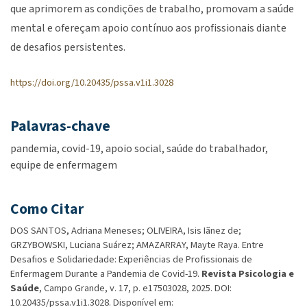
que aprimorem as condições de trabalho, promovam a saúde
mental e ofereçam apoio contínuo aos profissionais diante
de desafios persistentes.
https://doi.org/10.20435/pssa.v1i1.3028
Palavras-chave
pandemia
covid-19
apoio social
saúde do trabalhador
equipe de enfermagem
Como Citar
DOS SANTOS, Adriana Meneses; OLIVEIRA, Isis Iãnez de;
GRZYBOWSKI, Luciana Suárez; AMAZARRAY, Mayte Raya. Entre
Desafios e Solidariedade: Experiências de Profissionais de
Enfermagem Durante a Pandemia de Covid-19.
Revista Psicologia e
Saúde
, Campo Grande, v. 17, p. e17503028, 2025. DOI:
10.20435/pssa.v1i1.3028. Disponível em: