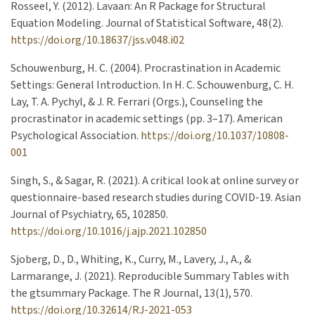
Rosseel, Y. (2012). Lavaan: An R Package for Structural
Equation Modeling. Journal of Statistical Software, 48(2).
https://doi.org/10.18637/jss.v048.i02
Schouwenburg, H. C. (2004). Procrastination in Academic
Settings: General Introduction. In H. C. Schouwenburg, C. H.
Lay, T. A. Pychyl, & J. R. Ferrari (Orgs.), Counseling the
procrastinator in academic settings (pp. 3–17). American
Psychological Association.
https://doi.org/10.1037/10808-
001
Singh, S., & Sagar, R. (2021). A critical look at online survey or
questionnaire-based research studies during COVID-19. Asian
Journal of Psychiatry, 65, 102850.
https://doi.org/10.1016/j.ajp.2021.102850
Sjoberg, D., D., Whiting, K., Curry, M., Lavery, J., A., &
Larmarange, J. (2021). Reproducible Summary Tables with
the gtsummary Package. The R Journal, 13(1), 570.
https://doi.org/10.32614/RJ-2021-053