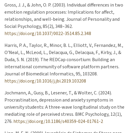
Gross, J. J., & John, O. P. (2003). Individual differences in two
emotion regulation processes: Implications for affect,
relationships, and well-being. Journal of Personality and
Social Psychology, 85(2), 348–362.
https://doi.org/10.1037/0022-3514.85.2.348
Harris, P. A., Taylor, R., Minor, B. L., Elliott, V., Fernandez, M.,
O’Neal, L., McLeod, L., Delacqua, G., Delacqua, F., Kirby, J., &
Duda, S. N. (2019). The REDCap consortium: Building an
international community of software platform partners.
Journal of Biomedical Informatics, 95, 103208.
https://doi.org/10.1016/j.jbi.2019.103208
Jochmann, A., Gusy, B., Lesener, T., & Wolter, C. (2024).
Procrastination, depression and anxiety symptoms in
university students: A three-wave longitudinal study on the
mediating role of perceived stress. BMC Psychology, 12(1),
276.
https://doi.org/10.1186/s40359-024-01761-2