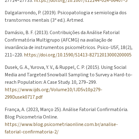
27714–27733.
https://doi.org/10.1007/s12144-024-06407-5
Dalgalarrondo, P. (2019). Psicopatologia e semiologia dos
transtornos mentais (3ª ed.). Artmed.
Damásio, B. F. (2013). Contribuições da Análise Fatorial
Confirmatória Multigrupo (AFCMG) na avaliação de
invariância de instrumentos psicométricos. Psico-USF, 18(2),
211–220.
https://doi.org/10.1590/S1413-82712013000200005
Dusek, G. A., Yurova, Y. V., & Ruppel, C. P. (2015). Using Social
Media and Targeted Snowball Sampling to Survey a Hard-to-
reach Population: A Case Study. 10, 279–299.
https://www.ijds.org/Volume10/IJDSv10p279-
299Dusek0717.pdf
França, A. (2023, Março 25). Análise Fatorial Confirmatória.
Blog Psicometria Online.
https://www.blog.psicometriaonline.com.br/analise-
fatorial-confirmatoria-2/