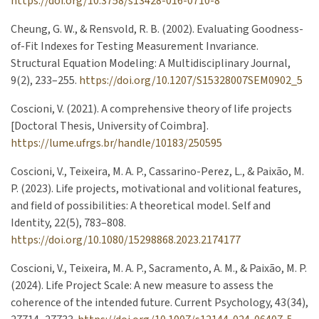
https://doi.org/10.3758/s13428-016-0710-8
Cheung, G. W., & Rensvold, R. B. (2002). Evaluating Goodness-
of-Fit Indexes for Testing Measurement Invariance.
Structural Equation Modeling: A Multidisciplinary Journal,
9(2), 233–255.
https://doi.org/10.1207/S15328007SEM0902_5
Coscioni, V. (2021). A comprehensive theory of life projects
[Doctoral Thesis, University of Coimbra].
https://lume.ufrgs.br/handle/10183/250595
Coscioni, V., Teixeira, M. A. P., Cassarino-Perez, L., & Paixão, M.
P. (2023). Life projects, motivational and volitional features,
and field of possibilities: A theoretical model. Self and
Identity, 22(5), 783–808.
https://doi.org/10.1080/15298868.2023.2174177
Coscioni, V., Teixeira, M. A. P., Sacramento, A. M., & Paixão, M. P.
(2024). Life Project Scale: A new measure to assess the
coherence of the intended future. Current Psychology, 43(34),