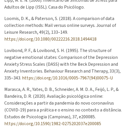
Lipp, M. E. N. (2000). Inventário de Sintomas de Stress para
Adultos de Lipp (ISSL). Casa do Psicólogo.
Loomis, D. K., & Paterson, S. (2018). A comparison of data
collection methods: Mail versus online surveys. Journal of
Leisure Research, 49(2), 133–149.
https://doi.org/10.1080/00222216.2018.1494418
Lovibond, P. F., & Lovibond, S. H. (1995). The structure of
negative emotional states: Comparison of the Depression
Anxiety Stress Scales (DASS) with the Beck Depression and
Anxiety Inventories. Behaviour Research and Therapy, 33(3),
335–343.
https://doi.org/10.1016/0005-7967(94)00075-U
Marasca, A. R., Yates, D. B., Schneider, A. M. D. A., Feijó, L. P., &
Bandeira, D. R. (2020). Avaliação psicológica online:
Considerações a partir da pandemia do novo coronavírus
(COVID-19) para a prática e o ensino no contexto a distância.
Estudos de Psicologia (Campinas), 37, e200085.
https://doi.org/10.1590/1982-0275202037e200085