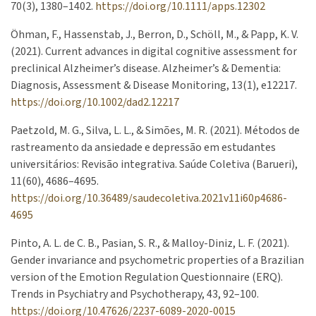
70(3), 1380–1402.
https://doi.org/10.1111/apps.12302
Öhman, F., Hassenstab, J., Berron, D., Schöll, M., & Papp, K. V.
(2021). Current advances in digital cognitive assessment for
preclinical Alzheimer’s disease. Alzheimer’s & Dementia:
Diagnosis, Assessment & Disease Monitoring, 13(1), e12217.
https://doi.org/10.1002/dad2.12217
Paetzold, M. G., Silva, L. L., & Simões, M. R. (2021). Métodos de
rastreamento da ansiedade e depressão em estudantes
universitários: Revisão integrativa. Saúde Coletiva (Barueri),
11(60), 4686–4695.
https://doi.org/10.36489/saudecoletiva.2021v11i60p4686-
4695
Pinto, A. L. de C. B., Pasian, S. R., & Malloy-Diniz, L. F. (2021).
Gender invariance and psychometric properties of a Brazilian
version of the Emotion Regulation Questionnaire (ERQ).
Trends in Psychiatry and Psychotherapy, 43, 92–100.
https://doi.org/10.47626/2237-6089-2020-0015