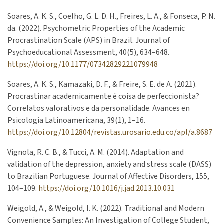
Soares, A. K. S., Coelho, G. L. D. H., Freires, L. A., & Fonseca, P. N.
da. (2022). Psychometric Properties of the Academic
Procrastination Scale (APS) in Brazil. Journal of
Psychoeducational Assessment, 40(5), 634–648.
https://doi.org/10.1177/07342829221079948
Soares, A. K. S., Kamazaki, D. F., & Freire, S. E. de A. (2021).
Procrastinar academicamente é coisa de perfeccionista?
Correlatos valorativos e da personalidade. Avances en
Psicología Latinoamericana, 39(1), 1–16.
https://doi.org/10.12804/revistas.urosario.edu.co/apl/a.8687
Vignola, R. C. B., & Tucci, A. M. (2014). Adaptation and
validation of the depression, anxiety and stress scale (DASS)
to Brazilian Portuguese. Journal of Affective Disorders, 155,
104–109.
https://doi.org/10.1016/j.jad.2013.10.031
Weigold, A., & Weigold, I. K. (2022). Traditional and Modern
Convenience Samples: An Investigation of College Student,