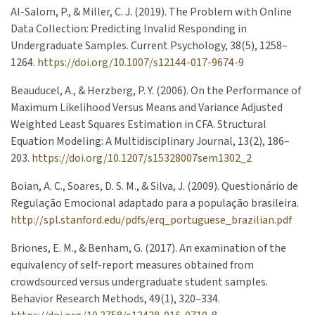
Al-Salom, P., & Miller, C. J. (2019). The Problem with Online
Data Collection: Predicting Invalid Responding in
Undergraduate Samples. Current Psychology, 38(5), 1258–
1264.
https://doi.org/10.1007/s12144-017-9674-9
Beauducel, A., & Herzberg, P. Y. (2006). On the Performance of
Maximum Likelihood Versus Means and Variance Adjusted
Weighted Least Squares Estimation in CFA. Structural
Equation Modeling: A Multidisciplinary Journal, 13(2), 186–
203.
https://doi.org/10.1207/s15328007sem1302_2
Boian, A. C., Soares, D. S. M., & Silva, J. (2009). Questionário de
Regulação Emocional adaptado para a população brasileira.
http://spl.stanford.edu/pdfs/erq_portuguese_brazilian.pdf
Briones, E. M., & Benham, G. (2017). An examination of the
equivalency of self-report measures obtained from
crowdsourced versus undergraduate student samples.
Behavior Research Methods, 49(1), 320–334.