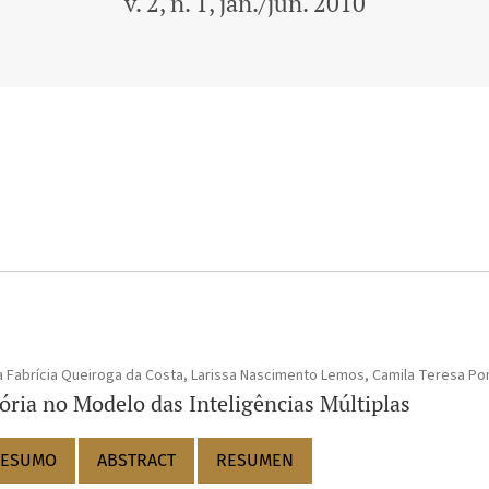
v. 2, n. 1, jan./jun. 2010
ia Fabrícia Queiroga da Costa, Larissa Nascimento Lemos, Camila Teresa 
ria no Modelo das Inteligências Múltiplas
ESUMO
ABSTRACT
RESUMEN