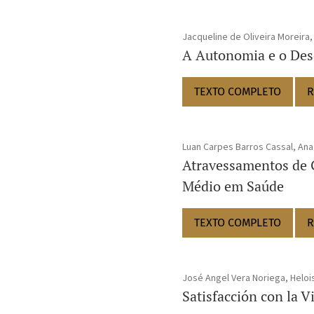
Jacqueline de Oliveira Moreira
A Autonomia e o Des
TEXTO COMPLETO
R
Luan Carpes Barros Cassal, Ana 
Atravessamentos de G
Médio em Saúde
TEXTO COMPLETO
R
José Angel Vera Noriega, Helois
Satisfacción con la V