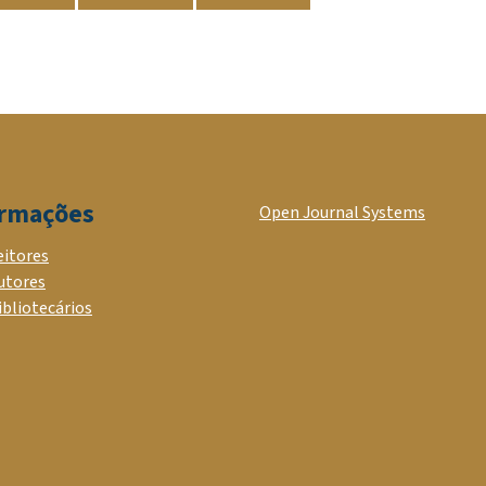
ormações
Open Journal Systems
eitores
utores
ibliotecários