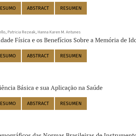
ESUMO
ABSTRACT
RESUMEN
ello, Patricia Rezeak, Hanna Karen M. Antunes
vidade Física e os Benefícios Sobre a Memória de Id
ESUMO
ABSTRACT
RESUMEN
Ciência Básica e sua Aplicação na Saúde
ESUMO
ABSTRACT
RESUMEN
mográficos das Normas Brasileiras de Instrumento