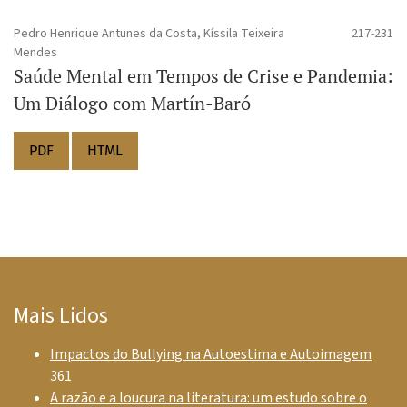
Pedro Henrique Antunes da Costa, Kíssila Teixeira
217-231
Mendes
Saúde Mental em Tempos de Crise e Pandemia:
Um Diálogo com Martín-Baró
PDF
HTML
Mais Lidos
Impactos do Bullying na Autoestima e Autoimagem
361
A razão e a loucura na literatura: um estudo sobre o