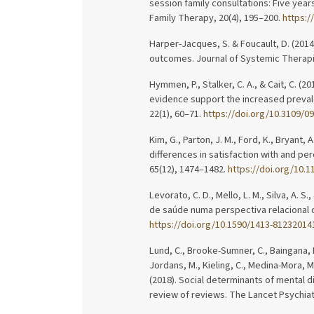
session family consultations: Five year
Family Therapy, 20(4), 195–200.
https:/
Harper-Jacques, S. & Foucault, D. (2014)
outcomes. Journal of Systemic Therapi
Hymmen, P., Stalker, C. A., & Cait, C. (
evidence support the increased prevale
22(1), 60–71.
https://doi.org/10.3109/0
Kim, G., Parton, J. M., Ford, K., Bryant, 
differences in satisfaction with and pe
65(12), 1474–1482.
https://doi.org/10.
Levorato, C. D., Mello, L. M., Silva, A. 
de saúde numa perspectiva relacional d
https://doi.org/10.1590/1413-8123201
Lund, C., Brooke-Sumner, C., Baingana, F.
Jordans, M., Kieling, C., Medina-Mora, M.
(2018). Social determinants of mental 
review of reviews. The Lancet Psychiat