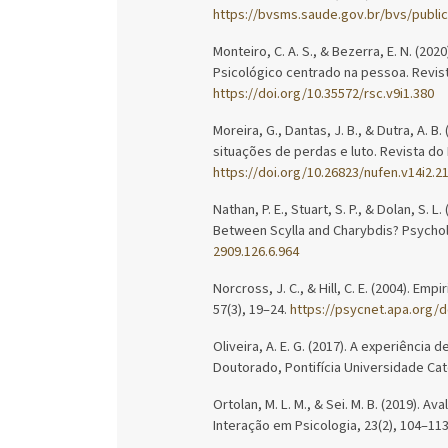
https://bvsms.saude.gov.br/bvs/publi
Monteiro, C. A. S., & Bezerra, E. N. (2
Psicológico centrado na pessoa. Revista
https://doi.org/10.35572/rsc.v9i1.380
Moreira, G., Dantas, J. B., & Dutra, A. 
situações de perdas e luto. Revista do
https://doi.org/10.26823/nufen.v14i2.2
Nathan, P. E., Stuart, S. P., & Dolan, S.
Between Scylla and Charybdis? Psycholo
2909.126.6.964
Norcross, J. C., & Hill, C. E. (2004). Em
57(3), 19–24.
https://psycnet.apa.org/
Oliveira, A. E. G. (2017). A experiência
Doutorado, Pontifícia Universidade Cat
Ortolan, M. L. M., & Sei. M. B. (2019). 
Interação em Psicologia, 23(2), 104–11