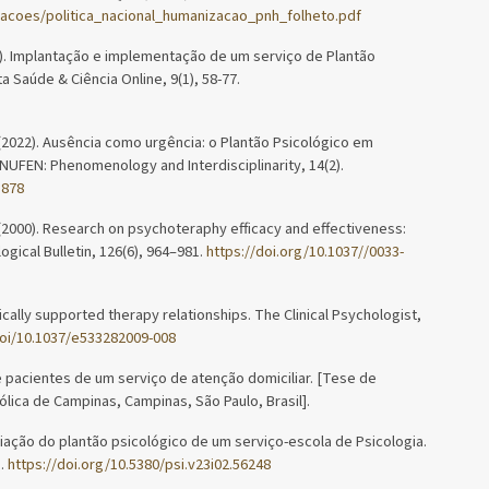
cacoes/politica_nacional_humanizacao_pnh_folheto.pdf
020). Implantação e implementação de um serviço de Plantão
 Saúde & Ciência Online, 9(1), 58-77.
B. (2022). Ausência como urgência: o Plantão Psicológico em
 NUFEN: Phenomenology and Interdisciplinarity, 14(2).
1878
 L. (2000). Research on psychoteraphy efficacy and effectiveness:
gical Bulletin, 126(6), 964–981.
https://doi.org/10.1037//0033-
pirically supported therapy relationships. The Clinical Psychologist,
doi/10.1037/e533282009-008
 de pacientes de um serviço de atenção domiciliar. [Tese de
ólica de Campinas, Campinas, São Paulo, Brasil].
Avaliação do plantão psicológico de um serviço-escola de Psicologia.
3.
https://doi.org/10.5380/psi.v23i02.56248