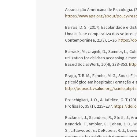
Associação Americana de Psicologia. (2
https://www.apa.org/about/policy/res
Barros, D. S. (2017). Escolaridade e di
Uma análise comparativa dos setores p
Contemporânea, 21(3), 1–26.
https://d
Barwick, M., Urajnik, D., Sumner, L., Cohe
utilization for children accessing a ment
Based Social Work, 10(4), 338–352.
http
Braga, T. B. M., Farinha, M. G., Souza Fi
psicológico em hospitais: Formação e aç
http://pepsic.bvsalud.org/scielo.php
Breschigliari, J. O., & Jafelice, G. T. (
Profissão, 35 (1), 225–237.
https://doi
Buckman, J., Saunders, R., Stott, J., Arund
Kendrick, T., Ambler, G., Cohen, Z. D., Wa
S., Littlewood, E., DeRubeis, R. J., Lewis
prognosis for adults with depression: A