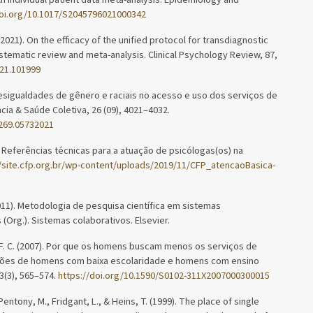
doi.org/10.1017/S2045796021000342
(2021). On the efficacy of the unified protocol for transdiagnostic
stematic review and meta-analysis. Clinical Psychology Review, 87,
021.101999
). Desigualdades de gênero e raciais no acesso e uso dos serviços de
ncia & Saúde Coletiva, 26 (09), 4021–4032.
1269.05732021
. Referências técnicas para a atuação de psicólogas(os) na
//site.cfp.org.br/wp-content/uploads/2019/11/CFP_atencaoBasica-
(2011). Metodologia de pesquisa científica em sistemas
s (Org.). Sistemas colaborativos. Elsevier.
, F. C. (2007). Por que os homens buscam menos os serviços de
ções de homens com baixa escolaridade e homens com ensino
3(3), 565–574.
https://doi.org/10.1590/S0102-311X2007000300015
Pentony, M., Fridgant, L., & Heins, T. (1999). The place of single