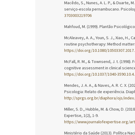
Macêdo, S., Nunes, A. L. P., & Duarte, M
serviço-escola pernambucano. Psicologi
3703003219706
Mahfoud, M. (1999). Plantão Psicológico
McAleavey, A. A., Youn, S. J., Xiao, H., C
routine psychotherapy: Method matters
https://doi.org/10.1080/10503307.2017
McFall, R. M., & Townsend, J. t. (1998)
cognitive assessment in clinical scien
https://doi.org/10.1037/1040-3590.10.4
Mendes, J. A. A., & Naves, A. R. C. X. 
Psicologia: Relato de experiência. Diaph
http://sprgs.org.br/diaphora/ojs/index
Miller, S. D., Hubble, M. & Chow, D. (20
Expertise, 1(2), 1-9.
https://www.journalofexpertise.org/a
Ministério da Saúde (2013). Política Nac