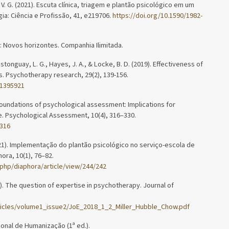
. V. G. (2021). Escuta clínica, triagem e plantão psicológico em um
a: Ciência e Profissão, 41, e219706.
https://doi.org/10.1590/1982-
: Novos horizontes. Companhia Ilimitada.
astonguay, L. G., Hayes, J. A., & Locke, B. D. (2019). Effectiveness of
. Psychotherapy research, 29(2), 139-156.
.1395921
. Foundations of psychological assessment: Implications for
ce. Psychological Assessment, 10(4), 316–330.
.316
(2021). Implementação do plantão psicológico no serviço-escola de
ora, 10(1), 76–82.
.php/diaphora/article/view/244/242
18). The question of expertise in psychotherapy. Journal of
rticles/volume1_issue2/JoE_2018_1_2_Miller_Hubble_Chow.pdf
ional de Humanização (1ª ed.).