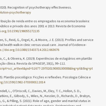
020). Recognition of psychotherapy effectiveness.
olution-psychotherapy
stribuição de renda entre os empregados na economia brasileira:
úblico e privado dos anos 2001 e 2013. Revista de Economia
oi.org/10.1590/198055272135
n, S., Reid, G., Engel, K., & Moore, J. E. (2013). Profiles and service
al health walk-in clinic versus usual care. Journal of Evidence-
s://doi.org/10.1080/15433714.2012.663676
lho, C., & Oliveira, K. (2019). Experiências de estagiários em plantão
ão clínica. Revista da SPAGESP, 20(1), 99–112.
?script=sci_arttext&pid=S1677-29702019000100008&lng=pt&tlng=pt
2015). Plantão psicológico: Ficções e reflexões. Psicologia Ciência e
.org/10.1590/1982-3703000112014
ell, L., O'Driscoll, C., Davies, M., Eley, T. C., Hollon, S. D.,
tkins, E., Gilbody, S., Wiles, N., Kessler, D., Richards, D., Brabyn,
, G., & Pilling, S. (2021). Role of age, gender and marital status in
n individual patient data meta-analysis. Epidemiology and