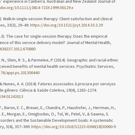
s’ experience in Canberra. Australian and New Zealand Journal of
/doi.org/10.1111/j.0814-723X.1999.00129.x
. Walk-In single-session therapy: Client satisfaction and clinical
es, 33(3), 29–49.
https://doi.org/10.1521/jsyt.2014.33.3.29
2013). The case for single-session therapy: Does the empirical
nce of this service delivery model? Journal of Mental Health,
9638237.2012.670880
A. N., Shim, R. S., & Parmelee, P. (2014). Geographic and racial-ethnic
rceived benefits of mental health services. Psychiatric Services,
1176/appi.ps.201300440
S., & Nunes, A. A. (2014). Fatores associados à procura por serviços
e gênero. Ciência & Saúde Coletiva, 19(4), 1263–1274.
4194.01242013
, Baron, E. C., Breuer, E., Chandra, P., Haushofer, J., Herrman, H.,
 E., Morgan, E., Omigbodun, O., Tol, W., Patel, V., & Saxena, S.
disorders and the Sustainable Development Goals: A systematic
ry, 5(4), 357–369.
https://doi.org/10.1016/S2215-0366(18)30060-9