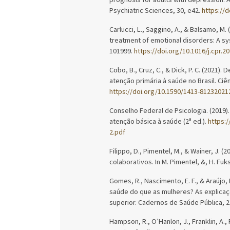
Psychiatric Sciences, 30, e42.
https://
Carlucci, L., Saggino, A., & Balsamo, M. 
treatment of emotional disorders: A sy
101999.
https://doi.org/10.1016/j.cpr.2
Cobo, B., Cruz, C., & Dick, P. C. (2021
atenção primária à saúde no Brasil. Ciê
https://doi.org/10.1590/1413-8123202
Conselho Federal de Psicologia. (2019)
atenção básica à saúde (2ª ed.).
https:
2.pdf
Filippo, D., Pimentel, M., & Wainer, J. 
colaborativos. In M. Pimentel, &, H. Fuk
Gomes, R., Nascimento, E. F., & Araújo
saúde do que as mulheres? As explica
superior. Cadernos de Saúde Pública, 2
Hampson, R., O’Hanlon, J., Franklin, A., 