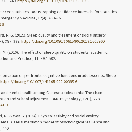
, 236–249.
https://doi.org/10.1037/1076-898X.6.3.236
dvanced statistics: Bootstrapping confidence intervals for statistics
c Emergency Medicine, 12(4), 360–365.
018
rg, R. G. (2019). Sleep quality and treatment of social anxiety
(4), 387–398.
https://doi.org/10.1080/10615806.2019.1605860
i, M. (2020). The effect of sleep quality on students' academic
tion and Practice, 11, 497–502.
p deprivation on prefrontal cognitive functions in adolescents. Sleep
.
https://doi.org/10.1007/s41105-022-00395-6
leep and mental health among Chinese adolescents: The chain-
eption and school adjustment. BMC Psychology, 12(1), 228.
141-0
 Wei, R., & Wan, Y. (2024). Physical activity and social anxiety
ts: A serial mediation model of psychological resilience and
, 440.