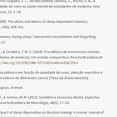
arros Siqueira, E. L., do Nascimento Oliveira, G., Rocha, G. B., &
ualidade do sono na saúde mental de estudantes de medicina: Uma
ias, 32, 1–18.
. (2009). The whats and whens of sleep-dependent memory
 13(5), 309–321.
g memory during sleep: Concurrent consolidation and forgetting.
–27.
 C., & Cordeiro, T. M. G. (2016). Prevalência de transtornos mentais
ntes de medicina: Um estudo comparativo. Revista Brasileira de
://doi.org/10.1590/1981-52712015v40n2e02812014
ho académico em função da qualidade do sono, atenção executiva e
rsitários de diferentes cursos [Tese de doutoramento].
lógicas. Artmed.
al, T., & Gomes, M. M. (2012). Sonolência excessiva diurna: Aspectos
evista Brasileira de Neurologia, 48(3), 17–24.
 impact of sleep deprivation on decision making: A review. Journal of