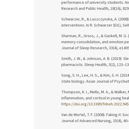
performance of university students: An
Research and Public Health, 18(16), 829
Schwarzer, R., & Luszczynska, A. (2008
interventions. In R. Schwarzer (Ed.), Se
Sharman, R., Gross, J., & Gaskell, M. G
memory consolidation, and emotion perc
Journal of Sleep Research, 33(4), e140
Smith, J. W., & Johnson, A. B. (2019).
pharmacists. Sleep Health, 3(2), 123–1
Song, S. H., Lee, H. S., & Kim, S. H. (2
state biology. Asian Journal of Psychiat
Thompson, K. I., Mello, M. A., & Walker,
inflammation, and cortisol in young hea
https://doi.org/10.3389/fnbeh.2022.94
Van de Mortel, T. F. (2008). Faking it: S
Journal of Advanced Nursing, 25(4), 40–