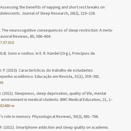
17). Assessing the benefits of napping and short rest breaks on
dolescents. Journal of Sleep Research, 26(2), 219–226.
2017). The neurocognitive consequences of sleep restriction: A meta-
avioral Reviews, 80, 586–604.
7.07.010
14). Sono e sonhos. In E. R. Kandel (Org.), Princípios de
, I. P. (2015). Características do trabalho de estudantes
mpenho acadêmico. Educação em Revista, 31(1), 359–381.
36
 M. (2021). Sleepiness, sleep deprivation, quality of life, mental
nvironment in medical students. BMC Medical Education, 21, 1–
-02480-w
p's role in memory. Physiological Reviews, 93(2), 681–766.
h, F. (2021). Smartphone addiction and sleep quality on academic