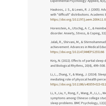
Experimental Psychology: Applied, 6(3)
Haukoos, J. S., & Lewis, R. J. (2005). A
with "difficult" distributions. Academi
https://doi.org/10.1197/j.aem.2004.11.
Horenstein, A., Utschig, A. C., & Heimbe
disorder. Anxiety, Stress, & Coping, 32
Jalali, R., Shirvani, M., & Shirmohammad
achievement. Advances in Medical Educa
https://doi.org/10.2147/AMEP.S255166
Kiriş, N. (2022). Effects of partial slee
and Biological Rhythms, 20(4), 499–508
Li, L., Zhang, Y., & Wang, J. (2024). S
mediating role of physical health perc
https://doi.org/10.1186/s40359-023-01
Li, X., Liu, Y., Rong, F., Wang, R., Li, L.,
symptoms among Chinese college studen
sleep problems. BMC Psychology, 12(1)