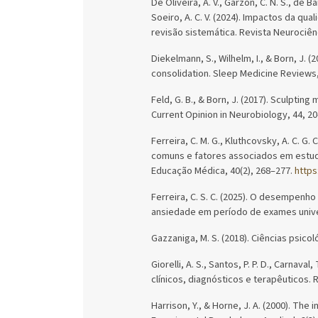
De Oliveira, A. V., Garzon, C. N. S., de B
Soeiro, A. C. V. (2024). Impactos da q
revisão sistemática. Revista Neurociênc
Diekelmann, S., Wilhelm, I., & Born, J
consolidation. Sleep Medicine Reviews,
Feld, G. B., & Born, J. (2017). Sculptin
Current Opinion in Neurobiology, 44, 20
Ferreira, C. M. G., Kluthcovsky, A. C. G.
comuns e fatores associados em estuda
Educação Médica, 40(2), 268–277.
https
Ferreira, C. S. C. (2025). O desempen
ansiedade em período de exames unive
Gazzaniga, M. S. (2018). Ciências psico
Giorelli, A. S., Santos, P. P. D., Carnav
clínicos, diagnósticos e terapêuticos. R
Harrison, Y., & Horne, J. A. (2000). The