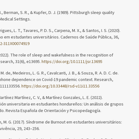
., Berman, S. R., & Kupfer, D. J. (1989). Pittsburgh sleep quality
 Medical Settings.
rigues, L. T., Tavares, P. D. S., Carpena, M. X., & Santos, I. S. (2020).
no em estudantes universitários. Cadernos de Saúde Pública, 36,
02-311X00074919
 (2022). The role of sleep and wakefulness in the recognition of
esearch, 31(6), e13695.
https://doi.org/10.1111/jsr.13695
. M. de, Medeiros, L. G. R., Cavalcanti, J. B., & Souza, R. A. D. C. de.
rtphone dependence on Covid-19 pandemic context. Research,
2111133556.
https://doi.org/10.33448/rsd-v11i11.33556
Martínez Martínez, C. V., & Martínez Gonzales, L. E. (2022).
ión universitaria en estudiantes hondureños: Un análisis de grupos
o. Revista Española de Orientación y Psicopedagogía.
ann, M. G. (2017). Síndrome de Burnout em estudantes universitários:
vivência, 29, 243–256.