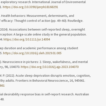
 exploratory research. International Journal of Environmental
1.
https://doi.org/10.3390/ijerph18168291
). Health behaviors: Measurement, determinants, and
lf-efficacy: Thought control of action (pp. 49–60). Routledge.
. (2024). Associations between self-reported sleep, overnight
eption: A large-scale online study in the general population.
94.
https://doi.org/10.1111/jsr.14094
 Sleep duration and academic performance among student
35.
https://doi.org/10.1016/j.sleh.2019.01.005
024). Neuroscience in pictures: 2. Sleep, wakefulness, and mental
ry, 98, 104070.
https://doi.org/10.1016/j.ajp.2023.104070
 M. P. (2022). Acute sleep deprivation disrupts emotion, cognition,
lthy adults. Frontiers in Behavioral Neuroscience, 16, 945661.
5661
ocial desirability response bias in self-report research. Australian
48.