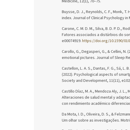
Medicine, 12(1), 70–75.
Buysse, D. J., Reynolds, C. F., Monk, T. H
index. Journal of Clinical Psychology in
Carone, C. M. D. M., Silva, B. D. P. D., Rod
Fatores associados a distúrbios do so
e00074919.
https://doi.org/10.1590/01
Carollo, G., Degasperi, G., & Cellini, N.
emotional pictures. Journal of Sleep R
Castellon, L. A. S., Dantas, F. G., Sá, L. B
(2022). Psychological aspects of sma
Society and Development, 11(11), e10
Castillo Díaz, M. A., Mendoza Aly, J. L., 
Alteraciones de salud mental y adaptac
con rendimiento académico diferenciad
Da Mota, I. D., Oliveira, D. S., & Felzm
Um olhar sobre as investigações. Motri