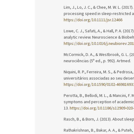
Lim, J., Lo, J. C., & Chee, M. W. L. (20
processing speed in sleep-restricted a
https://doi.org/10.1111/jsr.12466
Lowe, C. J., Safati, A., & Hall, P. A. (
analytic review. Neuroscience & Biobeh
https://doi.org/10.1016/j.neubiorev.201
McCormick, D. A., & Westbrook, G. L. (20
neurociências (5ª ed., p. 992). Artmed.
Niquini, R. P., Ferreira, M. S., & Pedrosa
universitários associadas ao seu dese
https://doi.org/10.1590/0102-46981693
Perotta, B., Bellodi, M. L., & Mancini, F.
symptoms and perception of academic e
13.
https://doi.org/10.1186/s12909-020
Rasch, B., & Born, J. (2013). About slee
Rathakrishnan, B., Bakar, A. A., & Pute