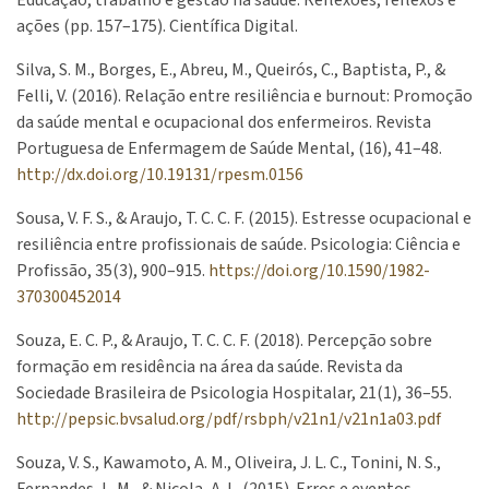
Educação, trabalho e gestão na saúde: Reflexões, reflexos e
ações (pp. 157–175). Científica Digital.
Silva, S. M., Borges, E., Abreu, M., Queirós, C., Baptista, P., &
Felli, V. (2016). Relação entre resiliência e burnout: Promoção
da saúde mental e ocupacional dos enfermeiros. Revista
Portuguesa de Enfermagem de Saúde Mental, (16), 41–48.
http://dx.doi.org/10.19131/rpesm.0156
Sousa, V. F. S., & Araujo, T. C. C. F. (2015). Estresse ocupacional e
resiliência entre profissionais de saúde. Psicologia: Ciência e
Profissão, 35(3), 900–915.
https://doi.org/10.1590/1982-
370300452014
Souza, E. C. P., & Araujo, T. C. C. F. (2018). Percepção sobre
formação em residência na área da saúde. Revista da
Sociedade Brasileira de Psicologia Hospitalar, 21(1), 36–55.
http://pepsic.bvsalud.org/pdf/rsbph/v21n1/v21n1a03.pdf
Souza, V. S., Kawamoto, A. M., Oliveira, J. L. C., Tonini, N. S.,