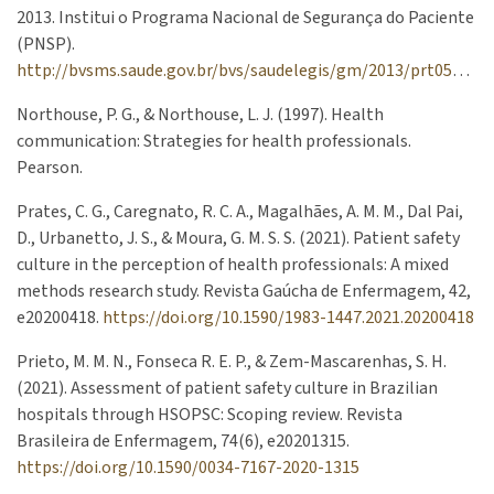
2013. Institui o Programa Nacional de Segurança do Paciente
(PNSP).
http://bvsms.saude.gov.br/bvs/saudelegis/gm/2013/prt0529_01_04_2013.html
Northouse, P. G., & Northouse, L. J. (1997). Health
communication: Strategies for health professionals.
Pearson.
Prates, C. G., Caregnato, R. C. A., Magalhães, A. M. M., Dal Pai,
D., Urbanetto, J. S., & Moura, G. M. S. S. (2021). Patient safety
culture in the perception of health professionals: A mixed
methods research study. Revista Gaúcha de Enfermagem, 42,
e20200418.
https://doi.org/10.1590/1983-1447.2021.20200418
Prieto, M. M. N., Fonseca R. E. P., & Zem-Mascarenhas, S. H.
(2021). Assessment of patient safety culture in Brazilian
hospitals through HSOPSC: Scoping review. Revista
Brasileira de Enfermagem, 74(6), e20201315.
https://doi.org/10.1590/0034-7167-2020-1315