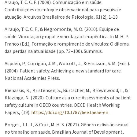
Araujo, T. C. C. F. (2009). Comunicação em saúde:
Contribuições do enfoque observacional para pesquisa e
atuação. Arquivos Brasileiros de Psicologia, 61(2), 1-13.
A raujo, T. C. C. F., & Negromonte, M. O. (2010). Equipe de
saúde: Vinculação grupal e vinculação terapêutica. In M. H. P.
Franco (Ed.), Formação e rompimento de vínculos: O dilema
das perdas na atualidade (pp. 73–100). Summus.
Aspden, P., Corrigan, J. M., Wolcott, J., & Erickson, S. M. (Eds.).
(2004). Patient safety: Achieving a new standard for care.
National Academies Press.
Bienassis, K., Kristensen, S., Burtscher, M., Brownwood, I., &
Klazinga, N. (2020). Culture as a cure: Assessments of patient
safety culture in OECD countries. OECD Health Working
Papers, (19).
https://doi.org/10.1787/6ee1aeae-en
Borges, J. L. J., & Cruz, M. H. S. (2021). Gênero e divisão sexual
no trabalho em saúde. Brazilian Journal of Development,