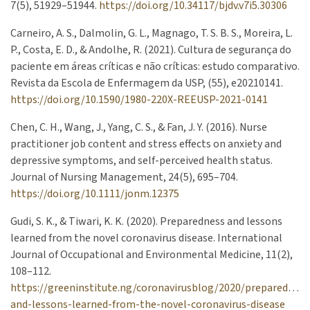
7(5), 51929–51944.
https://doi.org/10.34117/bjdv.v7i5.30306
Carneiro, A. S., Dalmolin, G. L., Magnago, T. S. B. S., Moreira, L.
P., Costa, E. D., & Andolhe, R. (2021). Cultura de segurança do
paciente em áreas críticas e não críticas: estudo comparativo.
Revista da Escola de Enfermagem da USP, (55), e20210141.
https://doi.org/10.1590/1980-220X-REEUSP-2021-0141
Chen, C. H., Wang, J., Yang, C. S., & Fan, J. Y. (2016). Nurse
practitioner job content and stress effects on anxiety and
depressive symptoms, and self-perceived health status.
Journal of Nursing Management, 24(5), 695–704.
https://doi.org/10.1111/jonm.12375
Gudi, S. K., & Tiwari, K. K. (2020). Preparedness and lessons
learned from the novel coronavirus disease. International
Journal of Occupational and Environmental Medicine, 11(2),
108–112.
https://greeninstitute.ng/coronavirusblog/2020/preparedness
and-lessons-learned-from-the-novel-coronavirus-disease