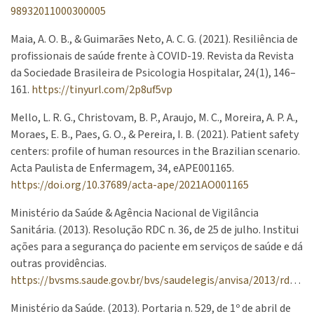
98932011000300005
Maia, A. O. B., & Guimarães Neto, A. C. G. (2021). Resiliência de
profissionais de saúde frente à COVID-19. Revista da Revista
da Sociedade Brasileira de Psicologia Hospitalar, 24(1), 146–
161.
https://tinyurl.com/2p8uf5vp
Mello, L. R. G., Christovam, B. P., Araujo, M. C., Moreira, A. P. A.,
Moraes, E. B., Paes, G. O., & Pereira, I. B. (2021). Patient safety
centers: profile of human resources in the Brazilian scenario.
Acta Paulista de Enfermagem, 34, eAPE001165.
https://doi.org/10.37689/acta-ape/2021AO001165
Ministério da Saúde & Agência Nacional de Vigilância
Sanitária. (2013). Resolução RDC n. 36, de 25 de julho. Institui
ações para a segurança do paciente em serviços de saúde e dá
outras providências.
https://bvsms.saude.gov.br/bvs/saudelegis/anvisa/2013/rdc0036_25_07_2013.html
Ministério da Saúde. (2013). Portaria n. 529, de 1º de abril de