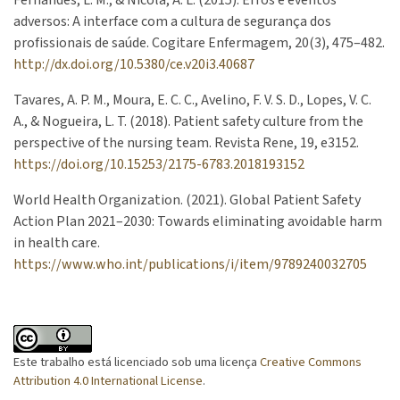
Fernandes, L. M., & Nicola, A. L. (2015). Erros e eventos
adversos: A interface com a cultura de segurança dos
profissionais de saúde. Cogitare Enfermagem, 20(3), 475–482.
http://dx.doi.org/10.5380/ce.v20i3.40687
Tavares, A. P. M., Moura, E. C. C., Avelino, F. V. S. D., Lopes, V. C.
A., & Nogueira, L. T. (2018). Patient safety culture from the
perspective of the nursing team. Revista Rene, 19, e3152.
https://doi.org/10.15253/2175-6783.2018193152
World Health Organization. (2021). Global Patient Safety
Action Plan 2021–2030: Towards eliminating avoidable harm
in health care.
https://www.who.int/publications/i/item/9789240032705
Este trabalho está licenciado sob uma licença
Creative Commons
Attribution 4.0 International License
.