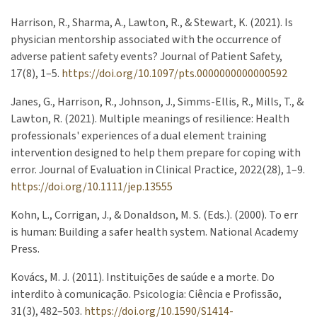
Harrison, R., Sharma, A., Lawton, R., & Stewart, K. (2021). Is
physician mentorship associated with the occurrence of
adverse patient safety events? Journal of Patient Safety,
17(8), 1–5.
https://doi.org/10.1097/pts.0000000000000592
Janes, G., Harrison, R., Johnson, J., Simms-Ellis, R., Mills, T., &
Lawton, R. (2021). Multiple meanings of resilience: Health
professionals' experiences of a dual element training
intervention designed to help them prepare for coping with
error. Journal of Evaluation in Clinical Practice, 2022(28), 1–9.
https://doi.org/10.1111/jep.13555
Kohn, L., Corrigan, J., & Donaldson, M. S. (Eds.). (2000). To err
is human: Building a safer health system. National Academy
Press.
Kovács, M. J. (2011). Instituições de saúde e a morte. Do
interdito à comunicação. Psicologia: Ciência e Profissão,
31(3), 482–503.
https://doi.org/10.1590/S1414-