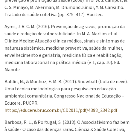
prevenção e promoção da saúde (2006). In G. W. S. Campos, M.
C. S. Minayo, M. Akerman, M. Drumond Júnior, Y. M. Carvalho.
Tratado de saúde coletiva (pp. 375–417). Hucitec.
Ayres, J. R. C. M. (2016). Prevenção de agravos, promoção da
saúde e redução de vulnerabilidade. In M. A. Martins et al.
Clínica Médica: Atuação clínica médica, sinais e sintomas de
natureza sistêmica, medicina preventiva, saúde da mulher,
envelhecimento e geriatria, medicina física e reabilitação,
medicina laboratorial na prática médica (v. 1, cap. 10). Ed.
Manole.
Baldin, N., & Munhoz, E. M. B. (2011). Snowball (bola de neve):
Uma técnica metodológica para pesquisa em educação
ambiental comunitária. Congresso Nacional de Educação –
Educere, PUCPR.
https://educere.bruc.com.br/CD2011/pdf/4398_2342.pdf
Barbosa, R. L., & Portugal, S. (2018). O Associativismo faz bem
à saúde? O caso das doenças raras. Ciência & Saúde Coletiva,