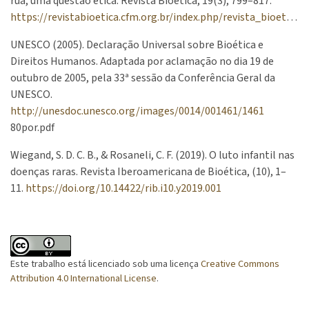
rua, uma questão ética. Revista Bioética, 19(3), 799–817.
https://revistabioetica.cfm.org.br/index.php/revista_bioetica/article/view/677/709
UNESCO (2005). Declaração Universal sobre Bioética e
Direitos Humanos. Adaptada por aclamação no dia 19 de
outubro de 2005, pela 33ª sessão da Conferência Geral da
UNESCO.
http://unesdoc.unesco.org/images/0014/001461/1461
80por.pdf
Wiegand, S. D. C. B., & Rosaneli, C. F. (2019). O luto infantil nas
doenças raras. Revista Iberoamericana de Bioética, (10), 1–
11.
https://doi.org/10.14422/rib.i10.y2019.001
Este trabalho está licenciado sob uma licença
Creative Commons
Attribution 4.0 International License
.