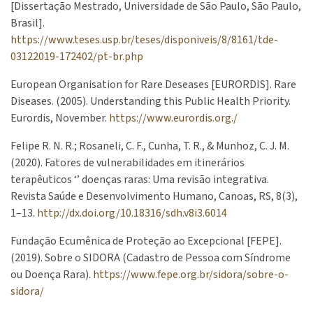
[Dissertação Mestrado, Universidade de São Paulo, São Paulo,
Brasil].
https://www.teses.usp.br/teses/disponiveis/8/8161/tde-
03122019-172402/pt-br.php
European Organisation for Rare Deseases [EURORDIS]. Rare
Diseases. (2005). Understanding this Public Health Priority.
Eurordis, November.
https://www.eurordis.org./
Felipe R. N. R.; Rosaneli, C. F., Cunha, T. R., & Munhoz, C. J. M.
(2020). Fatores de vulnerabilidades em itinerários
terapêuticos ‘’ doenças raras: Uma revisão integrativa.
Revista Saúde e Desenvolvimento Humano, Canoas, RS, 8(3),
1–13.
http://dx.doi.org/10.18316/sdh.v8i3.6014
Fundação Ecumênica de Proteção ao Excepcional [FEPE].
(2019). Sobre o SIDORA (Cadastro de Pessoa com Síndrome
ou Doença Rara).
https://www.fepe.org.br/sidora/sobre-o-
sidora/