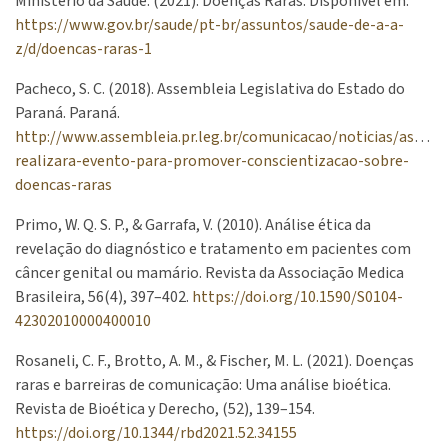
Ministério da Saúde. (2021). Doenças Raras. Disponível em:
https://www.gov.br/saude/pt-br/assuntos/saude-de-a-a-
z/d/doencas-raras-1
Pacheco, S. C. (2018). Assembleia Legislativa do Estado do
Paraná. Paraná.
http://www.assembleia.pr.leg.br/comunicacao/noticias/assemb
realizara-evento-para-promover-conscientizacao-sobre-
doencas-raras
Primo, W. Q. S. P., & Garrafa, V. (2010). Análise ética da
revelação do diagnóstico e tratamento em pacientes com
câncer genital ou mamário. Revista da Associação Medica
Brasileira, 56(4), 397–402.
https://doi.org/10.1590/S0104-
42302010000400010
Rosaneli, C. F., Brotto, A. M., & Fischer, M. L. (2021). Doenças
raras e barreiras de comunicação: Uma análise bioética.
Revista de Bioética y Derecho, (52), 139–154.
https://doi.org/10.1344/rbd2021.52.34155