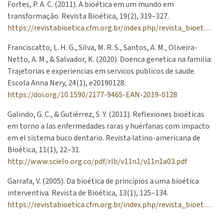
Fortes, P. A. C. (2011). A bioética em um mundo em
transformação. Revista Bioética, 19(2), 319–327.
https://revistabioetica.cfm.org.br/index.php/revista_bioetica/article/view/630/657
Franciscatto, L. H. G., Silva, M. R. S., Santos, A. M., Oliveira-
Netto, A. M., & Salvador, K. (2020). Doenca genetica na familia:
Trajetorias e experiencias em servicos publicos de saude.
Escola Anna Nery, 24(1), e20190128.
https://doi.org/10.1590/2177-9465-EAN-2019-0128
Galindo, G. C., & Gutiérrez, S. Y. (2011). Reflexiones bioéticas
em torno a las enfermedades raras y huérfanas com impacto
em el sistema buco dentario. Revista latino-americana de
Bioética, 11(1), 22–31.
http://www.scielo.org.co/pdf/rlb/v11n1/v11n1a03.pdf
Garrafa, V. (2005). Da bioética de princípios a uma bioética
interventiva. Revista de Bioética, 13(1), 125–134.
https://revistabioetica.cfm.org.br/index.php/revista_bioetica/article/view/97/102