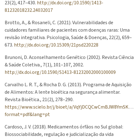
23(2), 417–430.
http://dx.doi.org/10.1590/1413-
81232018232.24032017
Brotto, A., & Rosaneli, C. (2021). Vulnerabilidades de
cuidadores familiares de pacientes com doenças raras: Uma
revisão integrativa. Psicologia, Saúde & Doenças, 22(2), 659–
673.
http://dx.doi.org/10.15309/21psd220228
Brunoni, D. Aconselhamento Genético (2002). Revista Ciência
& Saúde Coletiva., 7(1), 101–107, 2002.
http://dx.doi.org/10.1590/S1413-81232002000100009
Carvalho L. R. T., & Rocha D. G. (2013). Programa de Aquisição
de Alimentos: A lente bioética na segurança alimentar.
Revista Bioética., 21(2), 278–290.
https://www.scielo.br/j/bioet/a/VqYjDCQCwCmBJW8YmSKqX3d
format=pdf&lang=pt
Cardoso, J. V. (2018). Medicamentos órfãos no Sul global:
Biossociabilidade, regulação e judicialização da vida