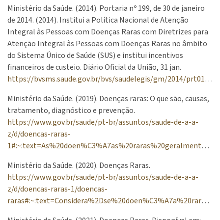
Ministério da Saúde. (2014). Portaria nº 199, de 30 de janeiro
de 2014. (2014). Institui a Política Nacional de Atenção
Integral às Pessoas com Doenças Raras com Diretrizes para
Atenção Integral às Pessoas com Doenças Raras no âmbito
do Sistema Único de Saúde (SUS) e institui incentivos
financeiros de custeio. Diário Oficial da União, 31 jan.
https://bvsms.saude.gov.br/bvs/saudelegis/gm/2014/prt0199_30_01_2014.html
Ministério da Saúde. (2019). Doenças raras: O que são, causas,
tratamento, diagnóstico e prevenção.
https://www.gov.br/saude/pt-br/assuntos/saude-de-a-a-
z/d/doencas-raras-
1#:~:text=As%20doen%C3%A7as%20raras%20geralmente%20s%C3%A3o,%2C%20comer%2C%20sentar%2C%20respirar
Ministério da Saúde. (2020). Doenças Raras.
https://www.gov.br/saude/pt-br/assuntos/saude-de-a-a-
z/d/doencas-raras-1/doencas-
raras#:~:text=Considera%2Dse%20doen%C3%A7a%20rara%20aquela,raras%20em%20todo%20o%20mundo