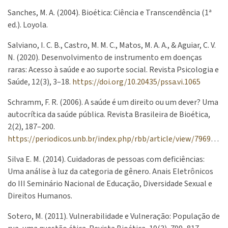
Sanches, M. A. (2004). Bioética: Ciência e Transcendência (1ª
ed.). Loyola.
Salviano, I. C. B., Castro, M. M. C., Matos, M. A. A., & Aguiar, C. V.
N. (2020). Desenvolvimento de instrumento em doenças
raras: Acesso à saúde e ao suporte social. Revista Psicologia e
Saúde, 12(3), 3–18.
https://doi.org/10.20435/pssa.vi.1065
Schramm, F. R. (2006). A saúde é um direito ou um dever? Uma
autocrítica da saúde pública. Revista Brasileira de Bioética,
2(2), 187–200.
https://periodicos.unb.br/index.php/rbb/article/view/7969/6541
Silva E. M. (2014). Cuidadoras de pessoas com deficiências:
Uma análise à luz da categoria de gênero. Anais Eletrônicos
do III Seminário Nacional de Educação, Diversidade Sexual e
Direitos Humanos.
Sotero, M. (2011). Vulnerabilidade e Vulneração: População de