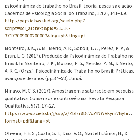
psicodinâmica do trabalho no Brasil: teoria, pesquisa e ação.
Cadernos de Psicologia Social do Trabalho, 12(2), 141–156
http://pepsic.bvsalud.org/scielo.php?
script=sci_arttext&pid=S1516-
37172009000200002&lng=pt&tlng=pt
Monteiro, J. K., A. M., Merlo, A. R., Soboll, L. A., Perez, K. V., &
Brun, L. G. (2017). Produção da Psicodinâmica do Trabalho no
Brasil. In Monteiro, J. K., Moraes, R. S., Mendes, A. M., & Merlo,
A. R. C. (Orgs.). Psicodinâmica do Trabalho no Brasil: Práticas,
avanços e desafios (pp.37–58). Juruá.
Minayo, M. C. S. (2017). Amostragem e saturação em pesquisa
qualitativa: Consensos e controvérsias. Revista Pesquisa
Qualitativa, 5(7), 17–27.
https://www.scielo.br/j/csp/a/Zbfsr8DcW5YNWVkymVByhrN/?
format=pdf&lang=pt
Oliveira, F. E. S., Costa, S. T., Dias, V. O., Martelli Júnior, H., &