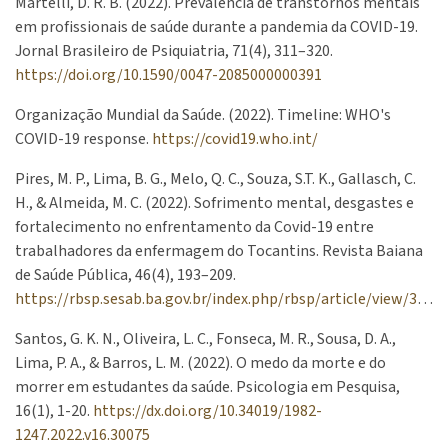
Martelli, D. R. B. (2022). Prevalência de transtornos mentais
em profissionais de saúde durante a pandemia da COVID-19.
Jornal Brasileiro de Psiquiatria, 71(4), 311–320.
https://doi.org/10.1590/0047-2085000000391
Organização Mundial da Saúde. (2022). Timeline: WHO's
COVID-19 response.
https://covid19.who.int/
Pires, M. P., Lima, B. G., Melo, Q. C., Souza, S.T. K., Gallasch, C.
H., & Almeida, M. C. (2022). Sofrimento mental, desgastes e
fortalecimento no enfrentamento da Covid-19 entre
trabalhadores da enfermagem do Tocantins. Revista Baiana
de Saúde Pública, 46(4), 193–209.
https://rbsp.sesab.ba.gov.br/index.php/rbsp/article/view/3744/3187
Santos, G. K. N., Oliveira, L. C., Fonseca, M. R., Sousa, D. A.,
Lima, P. A., & Barros, L. M. (2022). O medo da morte e do
morrer em estudantes da saúde. Psicologia em Pesquisa,
16(1), 1-20.
https://dx.doi.org/10.34019/1982-
1247.2022.v16.30075