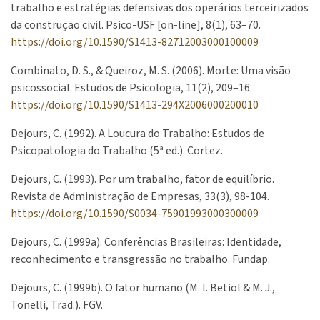
trabalho e estratégias defensivas dos operários terceirizados
da construção civil. Psico-USF [on-line], 8(1), 63–70.
https://doi.org/10.1590/S1413-82712003000100009
Combinato, D. S., & Queiroz, M. S. (2006). Morte: Uma visão
psicossocial. Estudos de Psicologia, 11(2), 209–16.
https://doi.org/10.1590/S1413-294X2006000200010
Dejours, C. (1992). A Loucura do Trabalho: Estudos de
Psicopatologia do Trabalho (5ª ed.). Cortez.
Dejours, C. (1993). Por um trabalho, fator de equilíbrio.
Revista de Administração de Empresas, 33(3), 98-104.
https://doi.org/10.1590/S0034-75901993000300009
Dejours, C. (1999a). Conferências Brasileiras: Identidade,
reconhecimento e transgressão no trabalho. Fundap.
Dejours, C. (1999b). O fator humano (M. I. Betiol & M. J.,
Tonelli, Trad.). FGV.