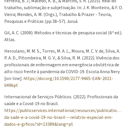
Ferreira, B. J.; Macedo, K. B., & Martins, S. R. (2015). Real do
trabalho, sublimação e subjetivação. In: J. K. Monteiro, & F. O.
Vieira; Mendes, A. M. (Orgs.), Trabalho & Prazer - Teoria,
Pesquisas e Práticas (pp.38–57). Juruá.
Gil, A. C. (2008). Métodos e técnicas de pesquisa social (6ª ed.).
Atlas.
Herculano, M. M. S., Torres, M. A. L., Moura, M. C. V. de, Silva, A.
P. A. D., Pitombeira, M. G. V., & Silva, R. M. (2022). Vivência dos
profissionais de enfermagem em emergência obstétrica de
alto risco frente à pandemia da COVID-19. Escola Anna Nery
[on-line].
https://doi.org/10.1590/2177-9465-EAN-2021-
0496pt
Internacional de Serviços Públicos. (2022). Profissionais da
saúde e a Covid-19 no Brasil.
https://publicservices.international/resources/publications/pr
da-sade-e-a-covid-19-no-brasil---relatrio-especial-em-
dados-e-grficos?id=13389&lang=pt