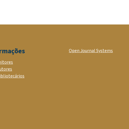
ormações
Open Journal Systems
eitores
utores
ibliotecários