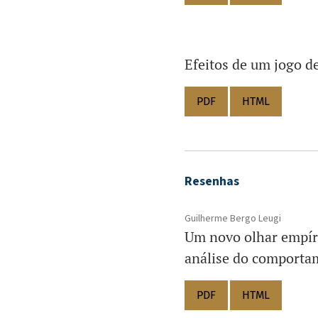
Efeitos de um jogo d
PDF
HTML
Resenhas
Guilherme Bergo Leugi
Um novo olhar empíri
análise do comporta
PDF
HTML