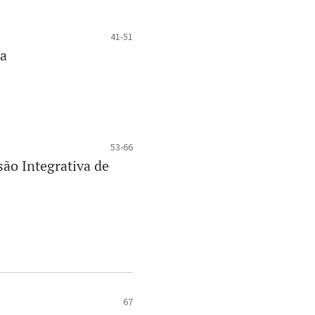
41-51
ia
53-66
ão Integrativa de
67