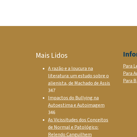
Inf
Mais Lidos
Para L
A razão e a loucura na
Para A
literatura: um estudo sobre o
Para B
alienista, de Machado de Assis
347
Impactos do Bullying na
Autoestima e Autoimagem
346
As Vicissitudes dos Conceitos
de Normal e Patológico:
Relendo Canguilhem