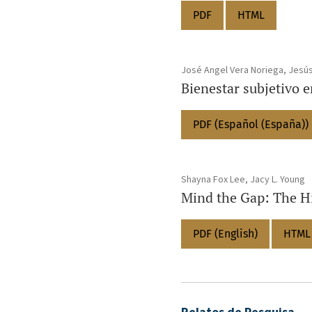
PDF
HTML
José Angel Vera Noriega, Jesús
Bienestar subjetivo 
PDF (Español (España))
Shayna Fox Lee, Jacy L. Young
Mind the Gap: The H
PDF (English)
HTML 