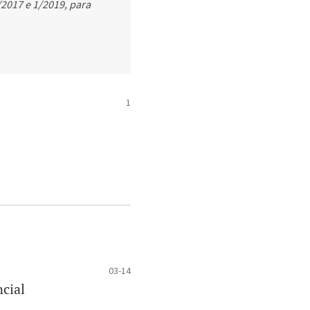
/2017 e 1/2019, para
1
03-14
cial