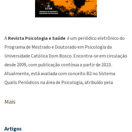
A
Revista Psicologia e Saúde
é um periódico eletrônico do
Programa de Mestrado e Doutorado em Psicologia da
Universidade Católica Dom Bosco. Encontra-se em circulação
desde 2009, com publicação contínua a partir de 2023.
Atualmente, está avaliada com conceito B2 no Sistema
Qualis Periódicos na área de Psicologia, atribuído pela
Coordenação de Aperfeiçoamento do Pessoal de Nível
Superior (CAPES/MEC). A revista publica artigos originais
Mais
relacionados aos diversos campos teórico-metodológicos da
Psicologia em interface com as Ciências da Saúde,
nomeadamente, a Medicina, Odontologia, Enfermagem,
Artigos