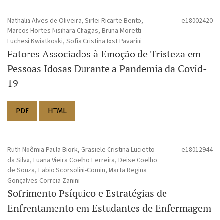
Fisioterapia, Educação Física, Nutrição, Terapia Ocupacional,
Serviço Social. Objetiva difundir e promover conhecimento
Nathalia Alves de Oliveira, Sirlei Ricarte Bento,
e18002420
Marcos Hortes Nisihara Chagas, Bruna Moretti
científico frente as problemáticas contemporâneas do
Luchesi Kwiatkoski, Sofia Cristina Iost Pavarini
comportamento humano e promoção da saúde, promovendo
Fatores Associados à Emoção de Tristeza em
o desenvolvimento da Psicologia como disciplina e prática
Pessoas Idosas Durante a Pandemia da Covid-
profissional.
19
PDF
HTML
Ruth Noêmia Paula Biork, Grasiele Cristina Lucietto
e18012944
da Silva, Luana Vieira Coelho Ferreira, Deise Coelho
de Souza, Fabio Scorsolini-Comin, Marta Regina
Gonçalves Correia Zanini
Sofrimento Psíquico e Estratégias de
Enfrentamento em Estudantes de Enfermagem