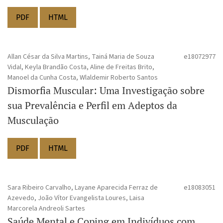
PDF
HTML
Allan César da Silva Martins, Tainá Maria de Souza
e18072977
Vidal, Keyla Brandão Costa, Aline de Freitas Brito,
Manoel da Cunha Costa, Wlaldemir Roberto Santos
Dismorfia Muscular: Uma Investigação sobre
sua Prevalência e Perfil em Adeptos da
Musculação
PDF
HTML
Sara Ribeiro Carvalho, Layane Aparecida Ferraz de
e18083051
Azevedo, João Vítor Evangelista Loures, Laisa
Marcorela Andreoli Sartes
Saúde Mental e Coping em Indivíduos com